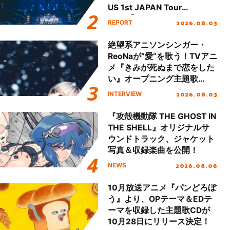
US 1st JAPAN Tour
Final「NICE to meet YOU
2026.08.03
REPORT
!!」Dear 横浜BUNTAI”をレポ
ート!!
絶望系アニソンシンガー・
ReoNaが“愛”を歌う！TVアニ
メ『きみが死ぬまで恋をした
い』オープニング主題歌
「Amore」インタビュー
2026.08.03
INTERVIEW
『攻殻機動隊 THE GHOST IN
THE SHELL』オリジナルサ
ウンドトラック、ジャケット
写真＆収録楽曲を公開！
2026.08.06
NEWS
10月放送アニメ『パンどろぼ
う』より、OPテーマ＆EDテ
ーマを収録した主題歌CDが
10月28日にリリース決定！