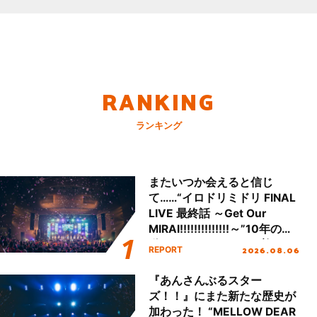
RANKING
ランキング
またいつか会えると信じ
て……“イロドリミドリ FINAL
LIVE 最終話 ～Get Our
MIRAI!!!!!!!!!!!!!!～”10年の活
動を経てファイナルを迎える
2026.08.06
REPORT
本公演をレポート
『あんさんぶるスター
ズ！！』にまた新たな歴史が
加わった！ “MELLOW DEAR