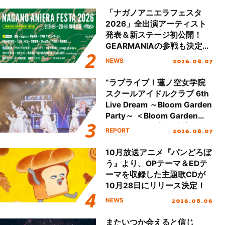
「ナガノアニエラフェスタ
2026」全出演アーティスト
発表＆新ステージ初公開！
GEARMANIAの参戦も決定
し、初となる第3ステージの
2026.08.07
NEWS
全貌が明らかに！
“ラブライブ！蓮ノ空女学院
スクールアイドルクラブ 6th
Live Dream ～Bloom Garden
Party～ ＜Bloom Garden
Party Stage／埼玉公演＞”
2026.08.07
REPORT
Day.1レポート！
10月放送アニメ『パンどろぼ
う』より、OPテーマ＆EDテ
ーマを収録した主題歌CDが
10月28日にリリース決定！
2026.08.06
NEWS
またいつか会えると信じ