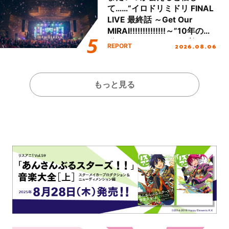
て……“イロドリミドリ FINAL
LIVE 最終話 ～Get Our
MIRAI!!!!!!!!!!!!!!～”10年の活
動を経てファイナルを迎える
2026.08.06
REPORT
本公演をレポート
もっと見る