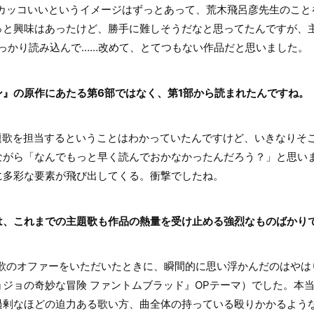
ッコいいというイメージはずっとあって、荒木飛呂彦先生のこと
っと興味はあったけど、勝手に難しそうだなと思ってたんですが、
っかり読み込んで……改めて、とてつもない作品だと思いました。
ン』の原作にあたる第6部ではなく、第1部から読まれたんですね。
歌を担当するということはわかっていたんですけど、いきなりそ
ながら「なんでもっと早く読んでおかなかったんだろう？」と思い
に多彩な要素が飛び出してくる。衝撃でしたね。
は、これまでの主題歌も作品の熱量を受け止める強烈なものばかり
のオファーをいただいたときに、瞬間的に思い浮かんだのはやは
ジョの奇妙な冒険 ファントムブラッド』OPテーマ）でした。本
過剰なほどの迫力ある歌い方、曲全体の持っている殴りかかるよう