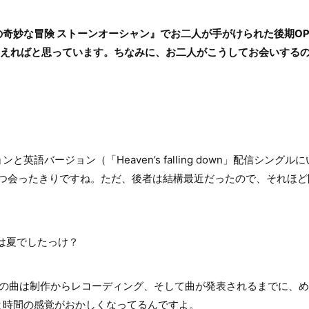
妙な冒険 ストーンオーシャン』でお二人が手がけられた後期OPテーマ「He
伺えればと思っています。ちなみに、お二人がこうしてお会いする
英語バージョン（「Heaven’s falling down」配信シング
ずつ会ったきりですね。ただ、後者は結構最近だったので、それほど
は夏でしたっけ？
の曲は制作からレコーディング、そして曲が発表されるまでに、め
と時間の感覚がおかしくなってるんですよ。