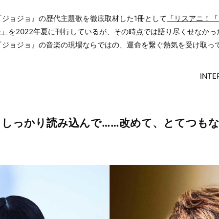
『ジョジョ』の歴代主題歌を徹底取材した1冊として
「リスアニ！『
全」
を2022年夏に刊行しているが、その時点では語り尽くせなか
ジョジョ』の音楽の現場ならではの、運命を繋ぐ熱気を受け取って
INTE
らしっかり読み込んで……改めて、とてつも