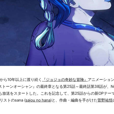
開始から10年以上に渡り続く
『ジョジョの奇妙な冒険』
アニメーショ
トーンオーシャン』の最終章となる第25話～最終話第38話が、Net
送をスタートした。これを記念して、第25話からの新OPテーマ「Heave
ストのsana (
sajou no hana
)と、作曲・編曲を手がけた
菅野祐悟