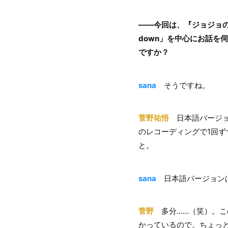
――今回は、『ジョジョの奇
down」を中心にお話を
ですか？
sana
そうですね。
菅野祐悟
日本語バージョンと
のレコーディングで1回
と。
sana
日本語バージョン
菅野
多分……（笑）。こ
かっているので。ちょっ