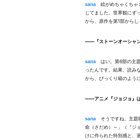
sana
絵がめちゃくちゃカ
じてました。世界観にず
から、原作を第1部からし
――『ストーンオーシャ
sana
はい。第6部の主題
ったんです。結果、読み
から、びっくり箱のよう
――アニメ『ジョジョ』
sana
そうですね。主題歌
命（さだめ）～」（『ジョ
けに作られた特別感と、