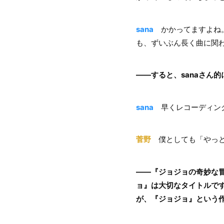
sana
かかってますよね。
も、ずいぶん長く曲に関
――すると、sanaさん
sana
早くレコーディング
菅野
僕としても「やっと
――『ジョジョの奇妙な
ョ』は大切なタイトルですもの
が、『ジョジョ』という