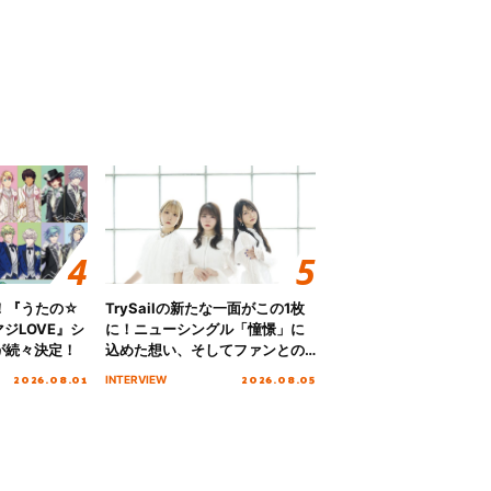
！『うたの☆
TrySailの新たな一面がこの1枚
ジLOVE』シ
に！ニューシングル「憧憬」に
が続々決定！
込めた想い、そしてファンとの
10周年の打ち上げライブを終え
2026.08.01
2026.08.05
INTERVIEW
た心境を聞いた。