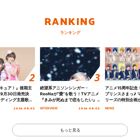
RANKING
ランキング
キュア！』後期主
絶望系アニソンシンガー・
アニメ15周年記念
 9月30日発売決
ReoNaが“愛”を歌う！TVアニメ
プリンスさまっ♪ マ
ンディング主題歌
『きみが死ぬまで恋をしたい』
リーズの特別企画
る☆きっとあえ
オープニング主題歌「Amore」
2026.08.03
2026.08.03
INTERVIEW
NEWS
ズ先行配信開始！
インタビュー
もっと見る