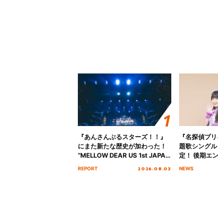
『あんさんぶるスターズ！！』
『名探偵プリ
にまた新たな歴史が加わった！
題歌シングル
“MELLOW DEAR US 1st JAPAN
定！ 後期エ
Tour Final「NICE to meet YOU
「いつかわか
2026.08.03
REPORT
NEWS
!!」Dear 横浜BUNTAI”をレポー
る」TVサイ
ト!!