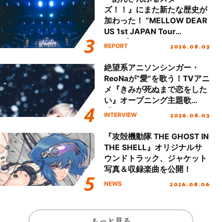
ズ！！』にまた新たな歴史が
加わった！ “MELLOW DEAR
US 1st JAPAN Tour
Final「NICE to meet YOU
2026.08.03
REPORT
!!」Dear 横浜BUNTAI”をレポ
ート!!
絶望系アニソンシンガー・
ReoNaが“愛”を歌う！TVアニ
メ『きみが死ぬまで恋をした
い』オープニング主題歌
「Amore」インタビュー
2026.08.03
INTERVIEW
『攻殻機動隊 THE GHOST IN
THE SHELL』オリジナルサ
ウンドトラック、ジャケット
写真＆収録楽曲を公開！
2026.08.06
NEWS
もっと見る