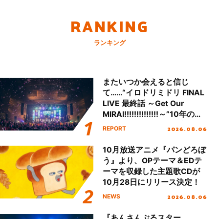
RANKING
ランキング
またいつか会えると信じ
て……“イロドリミドリ FINAL
LIVE 最終話 ～Get Our
MIRAI!!!!!!!!!!!!!!～”10年の活
動を経てファイナルを迎える
2026.08.06
REPORT
本公演をレポート
10月放送アニメ『パンどろぼ
う』より、OPテーマ＆EDテ
ーマを収録した主題歌CDが
10月28日にリリース決定！
2026.08.06
NEWS
『あんさんぶるスター