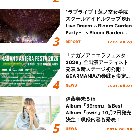
開！
“ラブライブ！蓮ノ空女学院
スクールアイドルクラブ 6th
Live Dream ～Bloom Garden
Party～ ＜Bloom Garden
Party Stage／埼玉公演＞”
2026.08.07
REPORT
Day.2レポート！
「ナガノアニエラフェスタ
2026」全出演アーティスト
発表＆新ステージ初公開！
GEARMANIAの参戦も決定
し、初となる第3ステージの
2026.08.07
NEWS
全貌が明らかに！
伊藤美来５th
Album『39rpm』＆Best
Album『swirl』10月7日発売
決定！収録内容も発表！
2026.08.08
NEWS