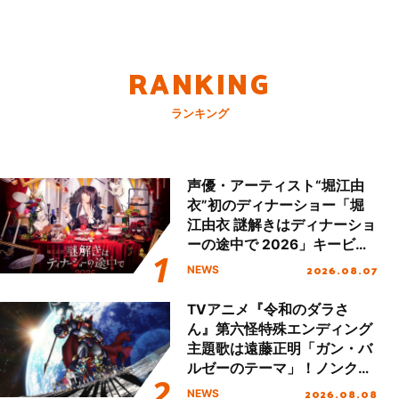
RANKING
ランキング
声優・アーティスト“堀江由
衣”初のディナーショー「堀
江由衣 謎解きはディナーショ
ーの途中で 2026」キービジ
ュアル＆グッズラインナップ
2026.08.07
NEWS
が公開！
TVアニメ『令和のダラさ
ん』第六怪特殊エンディング
主題歌は遠藤正明「ガン・バ
ルゼーのテーマ」！ノンクレ
ジットエンディング映像も公
2026.08.08
NEWS