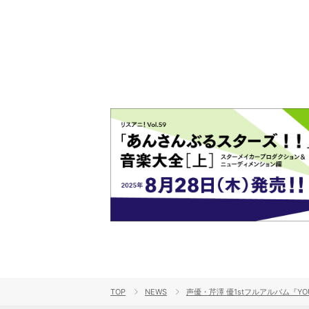
ート！
TOP
NEWS
声優・芹澤 優1stフルアルバム『Y