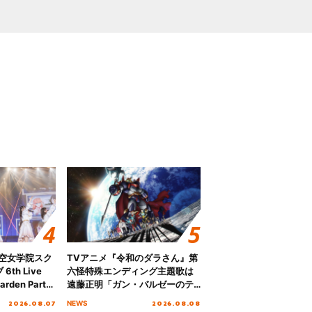
ノ空女学院スク
TVアニメ『令和のダラさん』第
th Live
六怪特殊エンディング主題歌は
rden Party
遠藤正明「ガン・バルゼーのテ
n Party
ーマ」！ノンクレジットエンデ
2026.08.07
2026.08.08
NEWS
 Day.1レポ
ィング映像も公開！