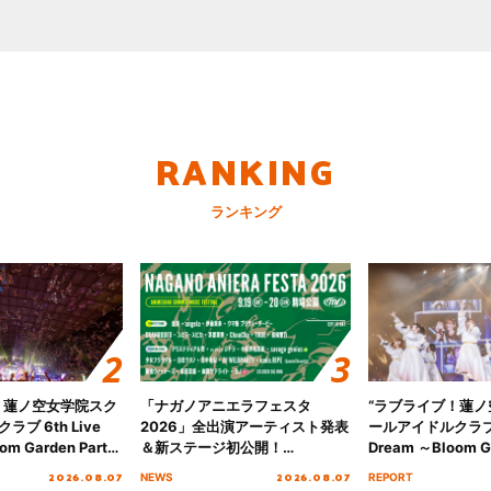
RANKING
ランキング
！蓮ノ空女学院スク
「ナガノアニエラフェスタ
“ラブライブ！蓮
ブ 6th Live
2026」全出演アーティスト発表
ールアイドルクラブ 6
om Garden Party
＆新ステージ初公開！
Dream ～Bloom Ga
arden Party
GEARMANIAの参戦も決定し、
～ ＜Bloom Garde
2026.08.07
2026.08.07
NEWS
REPORT
公演＞” Day.2レポ
初となる第3ステージの全貌が明
Stage／埼玉公演＞”