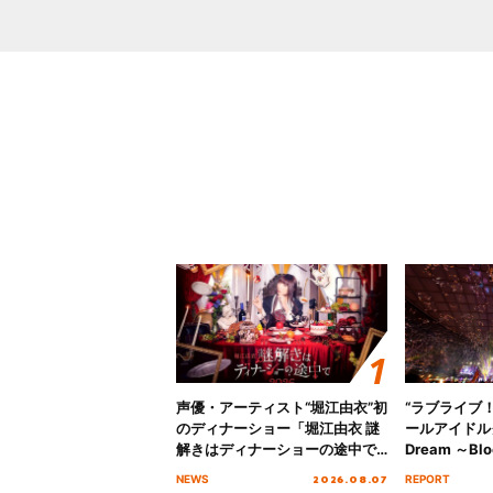
声優・アーティスト“堀江由衣”初
“ラブライブ
のディナーショー「堀江由衣 謎
ールアイドルクラ
解きはディナーショーの途中で
Dream ～Blo
2026」キービジュアル＆グッズ
～ ＜Bloom G
2026.08.07
NEWS
REPORT
ラインナップが公開！
Stage／埼玉