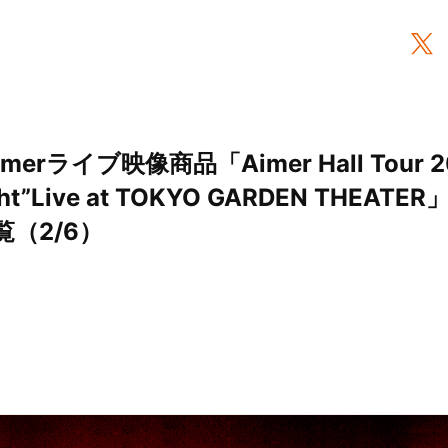
erライブ映像商品「Aimer Hall Tour 2
acht”Live at TOKYO GARDEN THE
覧（2/6）