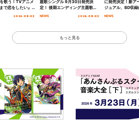
愛”を歌う！TVアニメ
題歌シングル 9月30日発売決
に発売決定！新ア
まで恋をしたい』
定！ 後期エンディング主題歌
ジュアル、BD収録
主題歌「Amore」
「いつかわかる☆きっとあえ
入者特典も解禁！
2026.08.03
2026.08.03
NEWS
NEWS
る」TVサイズ先行配信開始！
もっと見る