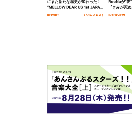
にまた新たな歴史が加わった！
ReoNaが“
“MELLOW DEAR US 1st JAPAN
『きみが死ぬ
Tour Final「NICE to meet YOU
オープニング
2026.08.03
REPORT
INTERVIEW
!!」Dear 横浜BUNTAI”をレポー
インタビュー
ト!!