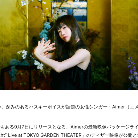
い、深みのあるハスキーボイスが話題の女性シンガー・
Aimer
（エ
もある9月7日にリリースとなる、Aimerの最新映像パッケージライブ映
isnacht” Live at TOKYO GARDEN THEATER」のティザー映像が公