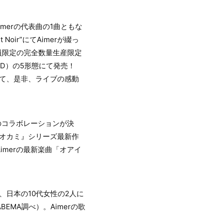
merの代表曲の1曲ともな
oir”にてAimerが綴っ
員限定の完全数量生産限定
VD）の5形態にて発売！
して、是非、ライブの感動
のコラボレーションが決
『オオカミ』シリーズ最新作
merの最新楽曲「オアイ
、日本の10代女性の2人に
MA調べ）。Aimerの歌