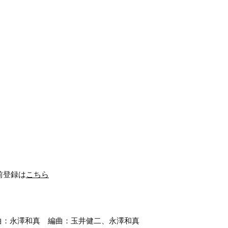
y事前登録は
こちら
m 作曲：永澤和真 編曲：玉井健二、永澤和真