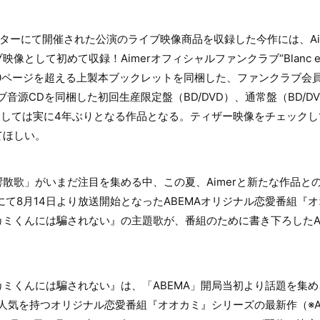
アターにて開催された公演のライブ映像商品を収録した今作には、Ai
として初めて収録！Aimerオフィシャルファンクラブ“Blanc et N
00ページを超える上製本ブックレットを同梱した、ファンクラブ会
音源CDを同梱した初回生産限定盤（BD/DVD）、通常盤（BD/D
品としては実に4年ぶりとなる作品となる。ティザー映像をチェック
てほしい。
散歌」がいまだ注目を集める中、この夏、Aimerと新たな作品と
）”にて8月14日より放送開始となったABEMAオリジナル恋愛番組
ミくんには騙されない』の主題歌が、番組のために書き下ろしたAi
ミくんには騙されない』は、「ABEMA」開局当初より話題を集め
人気を持つオリジナル恋愛番組『オオカミ』シリーズの最新作（※ABE