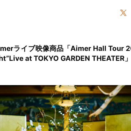
erライブ映像商品「Aimer Hall Tour 2
acht”Live at TOKYO GARDEN THE