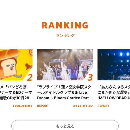
RANKING
ランキング
ニメ『パンどろぼ
“ラブライブ！蓮ノ空女学院スク
『あんさんぶるス
Pテーマ＆EDテーマ
ールアイドルクラブ 6th Live
にまた新たな歴史
歌CDが10月28
Dream ～Bloom Garden Party
“MELLOW DEAR U
決定！
～ ＜Bloom Garden Party
Tour Final「NICE
2026.08.06
2026.08.07
REPORT
REPORT
Stage／埼玉公演＞” Day.1レポ
!!」Dear 横浜BU
ート！
ト!!
もっと見る