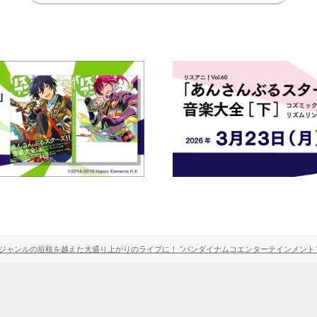
ャンルの垣根を越えた大盛り上がりのライブに！ “バンダイナムコエンターテインメントフェス