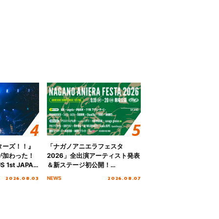
ターズ！！』
「ナガノアニエラフェスタ
が加わった！
2026」全出演アーティスト発表
S 1st JAPAN
＆新ステージ初公開！
 to meet YOU
GEARMANIAの参戦も決定し、
2026.08.03
2026.08.07
NEWS
NTAI”をレポー
初となる第3ステージの全貌が明
らかに！