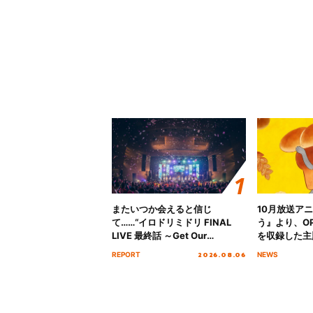
またいつか会えると信じ
10月放送ア
て……“イロドリミドリ FINAL
う』より、O
LIVE 最終話 ～Get Our
を収録した主題
MIRAI!!!!!!!!!!!!!!～”10年の活動
日にリリース
2026.08.06
REPORT
NEWS
を経てファイナルを迎える本公
演をレポート