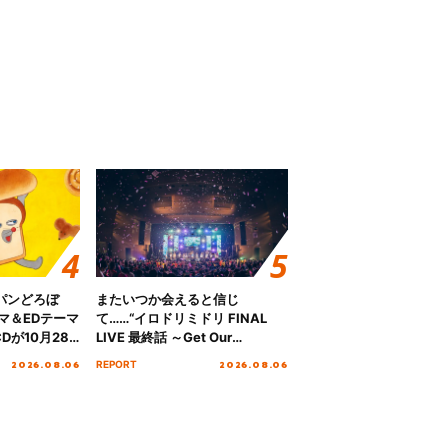
パンどろぼ
またいつか会えると信じ
マ＆EDテーマ
て……“イロドリミドリ FINAL
Dが10月28
LIVE 最終話 ～Get Our
！
MIRAI!!!!!!!!!!!!!!～”10年の活動
2026.08.06
2026.08.06
REPORT
を経てファイナルを迎える本公
演をレポート