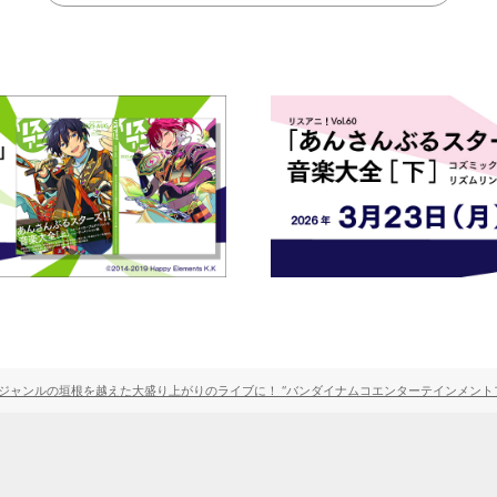
ャンルの垣根を越えた大盛り上がりのライブに！ “バンダイナムコエンターテインメントフェス