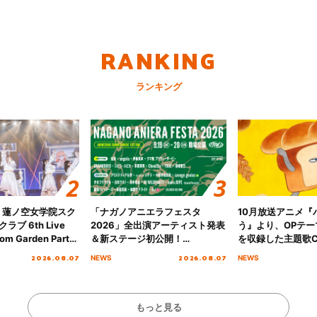
RANKING
ランキング
！蓮ノ空女学院スク
「ナガノアニエラフェスタ
10月放送アニメ『
ブ 6th Live
2026」全出演アーティスト発表
う』より、OPテー
om Garden Party
＆新ステージ初公開！
を収録した主題歌C
arden Party
GEARMANIAの参戦も決定し、
日にリリース決定
2026.08.07
2026.08.07
NEWS
NEWS
公演＞” Day.1レポ
初となる第3ステージの全貌が明
らかに！
もっと見る