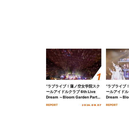
“ラブライブ！蓮ノ空女学院スク
“ラブライブ
ールアイドルクラブ 6th Live
ールアイドルクラ
Dream ～Bloom Garden Party
Dream ～Blo
～ ＜Bloom Garden Party
～ ＜Bloom G
2026.08.07
REPORT
REPORT
Stage／埼玉公演＞” Day.2レポ
Stage／埼玉
ート！
ート！