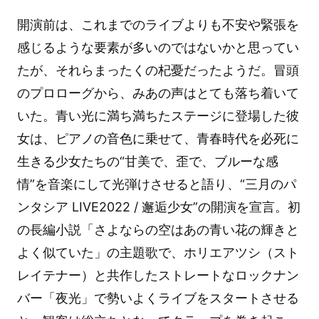
開演前は、これまでのライブよりも不安や緊張を
感じるような要素が多いのではないかと思ってい
たが、それらまったくの杞憂だったようだ。冒頭
のプロローグから、みあの声はとても落ち着いて
いた。青い光に満ち満ちたステージに登場した彼
女は、ピアノの音色に乗せて、青春時代を必死に
生きる少女たちの“甘美で、歪で、ブルーな感
情”を音楽にして光弾けさせると語り、“三月のパ
ンタシア LIVE2022 / 邂逅少女”の開演を宣言。初
の長編小説「さよならの空はあの青い花の輝きと
よく似ていた」の主題歌で、ホリエアツシ（スト
レイテナー）と共作したストレートなロックナン
バー「夜光」で勢いよくライブをスタートさせる