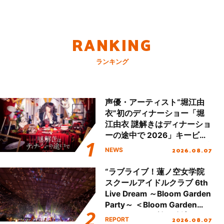
RANKING
ランキング
声優・アーティスト“堀江由
衣”初のディナーショー「堀
江由衣 謎解きはディナーショ
ーの途中で 2026」キービジ
ュアル＆グッズラインナップ
2026.08.07
NEWS
が公開！
“ラブライブ！蓮ノ空女学院
スクールアイドルクラブ 6th
Live Dream ～Bloom Garden
Party～ ＜Bloom Garden
Party Stage／埼玉公演＞”
2026.08.07
REPORT