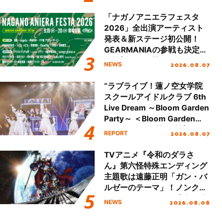
Day.2レポート！
「ナガノアニエラフェスタ
2026」全出演アーティスト
発表＆新ステージ初公開！
GEARMANIAの参戦も決定
し、初となる第3ステージの
2026.08.07
NEWS
全貌が明らかに！
“ラブライブ！蓮ノ空女学院
スクールアイドルクラブ 6th
Live Dream ～Bloom Garden
Party～ ＜Bloom Garden
Party Stage／埼玉公演＞”
2026.08.07
REPORT
Day.1レポート！
TVアニメ『令和のダラさ
ん』第六怪特殊エンディング
主題歌は遠藤正明「ガン・バ
ルゼーのテーマ」！ノンクレ
ジットエンディング映像も公
2026.08.08
NEWS
開！