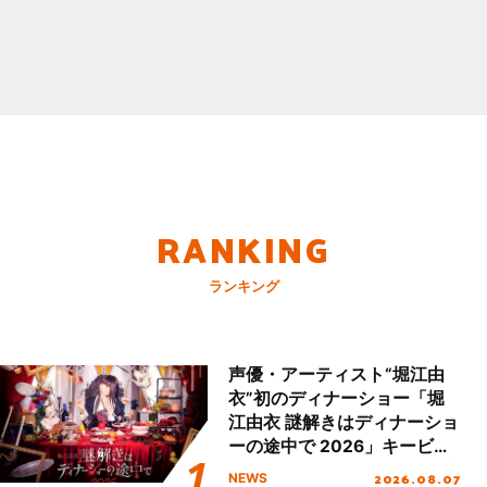
RANKING
ランキング
声優・アーティスト“堀江由
衣”初のディナーショー「堀
江由衣 謎解きはディナーショ
ーの途中で 2026」キービジ
ュアル＆グッズラインナップ
2026.08.07
NEWS