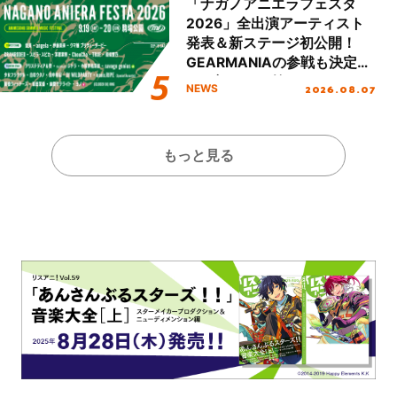
「ナガノアニエラフェスタ
2026」全出演アーティスト
発表＆新ステージ初公開！
GEARMANIAの参戦も決定
し、初となる第3ステージの
2026.08.07
NEWS
全貌が明らかに！
もっと見る