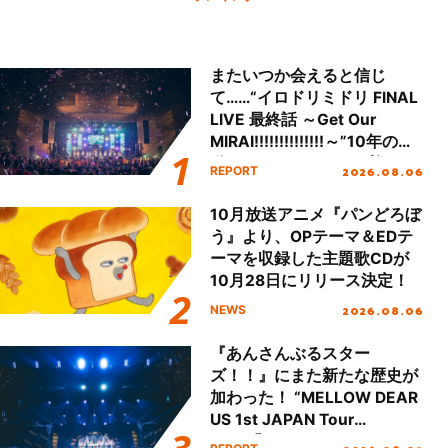
またいつか会えると信じ
て……“イロドリミドリ FINAL
LIVE 最終話 ～Get Our
MIRAI!!!!!!!!!!!!!!～”10年の活
動を経てファイナルを迎える
2026.08.06
REPORT
本公演をレポート
10月放送アニメ『パンどろぼ
う』より、OPテーマ＆EDテ
ーマを収録した主題歌CDが
10月28日にリリース決定！
2026.08.06
NEWS
『あんさんぶるスター
ズ！！』にまた新たな歴史が
加わった！ “MELLOW DEAR
US 1st JAPAN Tour
Final「NICE to meet YOU