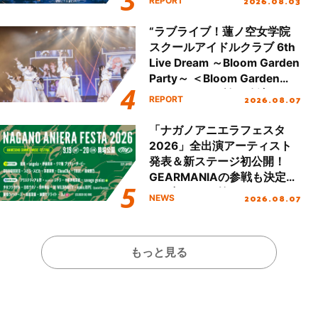
2026.08.03
REPORT
!!」Dear 横浜BUNTAI”をレポ
ート!!
“ラブライブ！蓮ノ空女学院
スクールアイドルクラブ 6th
Live Dream ～Bloom Garden
Party～ ＜Bloom Garden
Party Stage／埼玉公演＞”
2026.08.07
REPORT
Day.1レポート！
「ナガノアニエラフェスタ
2026」全出演アーティスト
発表＆新ステージ初公開！
GEARMANIAの参戦も決定
し、初となる第3ステージの
2026.08.07
NEWS
全貌が明らかに！
もっと見る