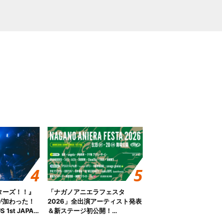
ターズ！！』
「ナガノアニエラフェスタ
が加わった！
2026」全出演アーティスト発表
S 1st JAPAN
＆新ステージ初公開！
 to meet YOU
GEARMANIAの参戦も決定し、