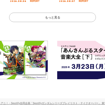
2026.08.06
2026.08.07
REPORT
REPORT
Stage／埼玉公演＞” Day.1レポ
!!」Dear 横浜BU
ート！
ト!!
もっと見る
ニ！・Spotify合同企画「Spotifyガンダムシリーズプレイリスト・テイクオーバー」 第