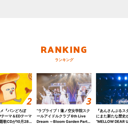
RANKING
ランキング
ニメ『パンどろぼ
“ラブライブ！蓮ノ空女学院スク
『あんさんぶるス
Pテーマ＆EDテーマ
ールアイドルクラブ 6th Live
にまた新たな歴史
歌CDが10月28
Dream ～Bloom Garden Party
“MELLOW DEAR U
決定！
～ ＜Bloom Garden Party
Tour Final「NICE