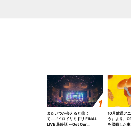
またいつか会えると信じ
10月放送ア
て……“イロドリミドリ FINAL
う』より、O
LIVE 最終話 ～Get Our
を収録した主題
MIRAI!!!!!!!!!!!!!!～”10年の活動
日にリリース