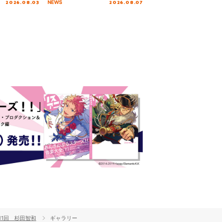
2026.08.03
2026.08.07
NEWS
NTAI”をレポー
初となる第3ステージの全貌が明
らかに！
11回 杉田智和
ギャラリー