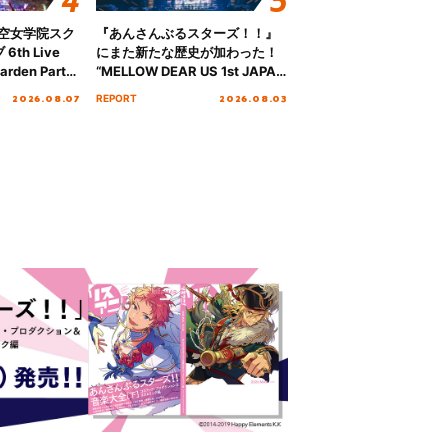
ノ空女学院スク
『あんさんぶるスターズ！！』
th Live
にまた新たな歴史が加わった！
rden Party
“MELLOW DEAR US 1st JAPAN
n Party
Tour Final「NICE to meet YOU
2026.08.07
2026.08.03
REPORT
” Day.2レポ
!!」Dear 横浜BUNTAI”をレポー
ト!!