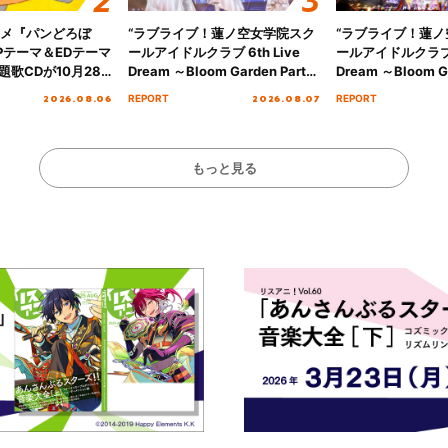
ニメ『パンどろぼ
“ラブライブ！蓮ノ空女学院スク
“ラブライブ！蓮
Pテーマ＆EDテーマ
ールアイドルクラブ 6th Live
ールアイドルクラブ 6
歌CDが10月28
Dream ～Bloom Garden Party
Dream ～Bloom Ga
決定！
～ ＜Bloom Garden Party
～ ＜Bloom Garde
2026.08.06
2026.08.07
REPORT
REPORT
Stage／埼玉公演＞” Day.1レポ
Stage／埼玉公演＞
ート！
ート！
もっと見る