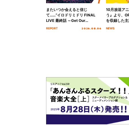
またいつか会えると信じ
10月放送ア
て……“イロドリミドリ FINAL
う』より、O
LIVE 最終話 ～Get Our
を収録した主題
MIRAI!!!!!!!!!!!!!!～”10年の活動
日にリリース
2026.08.06
REPORT
NEWS
を経てファイナルを迎える本公
演をレポート