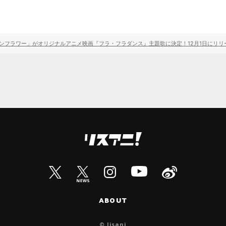
ンフラワー」がオリジナルアニメ映画『フラ・フラダンス』主題歌に決定！12月1日にリリ
ABOUT
© lisani