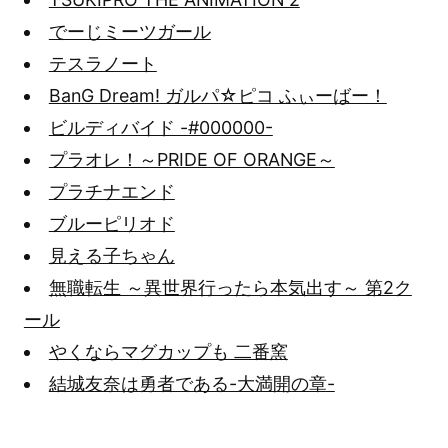
でーじミーツガール
テスラノート
BanG Dream! ガルパ☆ピコ ふぃーばー！
ビルディバイド -#000000-
プラオレ！～PRIDE OF ORANGE～
プラチナエンド
ブルーピリオド
見える子ちゃん
無職転生 ～異世界行ったら本気出す～ 第2ク
ール
やくならマグカップも 二番窯
結城友奈は勇者である-大満開の章-