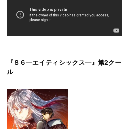
『８６―エイティシックス―』第2クー
ル