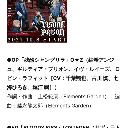
●OP「残酷シャングリラ」O★Z（結希アンジ
ュ、ギルティア・ブリオン、イヴ・ルイーズ、ロ
ビン・ラフィット［CV：千葉翔也、古川 慎、七
海ひろき、堀江 瞬］）
作詞・作曲：上松範康（Elements Garden） 編
曲：藤永龍太郎（Elements Garden）
●ED「BLOODY KISS」LOS†EDEN（サガ・ラト