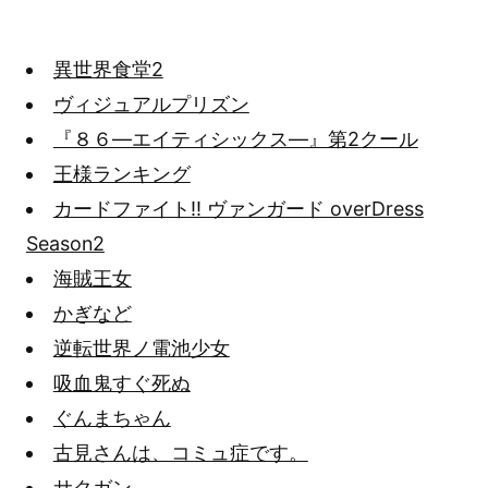
異世界食堂2
ヴィジュアルプリズン
『８６―エイティシックス―』第2クール
王様ランキング
カードファイト!! ヴァンガード overDress
Season2
海賊王女
かぎなど
逆転世界ノ電池少女
吸血鬼すぐ死ぬ
ぐんまちゃん
古見さんは、コミュ症です。
サクガン