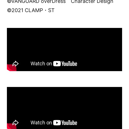
©VANGUARD overDress Character Design
©2021 CLAMP・ST