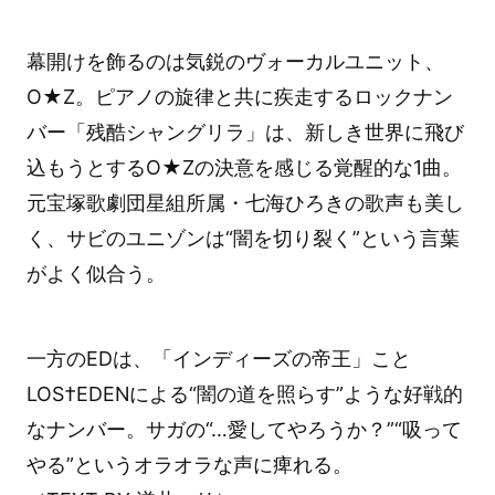
幕開けを飾るのは気鋭のヴォーカルユニット、
O★Z。ピアノの旋律と共に疾走するロックナン
バー「残酷シャングリラ」は、新しき世界に飛び
込もうとするO★Zの決意を感じる覚醒的な1曲。
元宝塚歌劇団星組所属・七海ひろきの歌声も美し
く、サビのユニゾンは“闇を切り裂く”という言葉
がよく似合う。
一方のEDは、「インディーズの帝王」こと
LOS†EDENによる“闇の道を照らす”ような好戦的
なナンバー。サガの“…愛してやろうか？”“吸って
やる”というオラオラな声に痺れる。