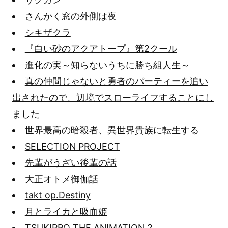
さんかく窓の外側は夜
シキザクラ
『白い砂のアクアトープ』第2クール
進化の実～知らないうちに勝ち組人生～
真の仲間じゃないと勇者のパーティーを追い
出されたので、辺境でスローライフすることにし
ました
世界最高の暗殺者、異世界貴族に転生する
SELECTION PROJECT
先輩がうざい後輩の話
大正オトメ御伽話
takt op.Destiny
月とライカと吸血姫
TSUKIPRO THE ANIMATION 2