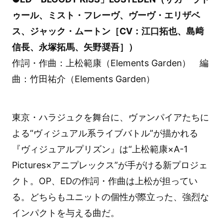
ゥール、ミスト・フレーヴ、ヴーヴ・エリザベ
ス、ジャック・ムートン［CV：江口拓也、島﨑
信長、永塚拓馬、矢野奨吾］）
作詞・作曲：上松範康（Elements Garden） 編
曲：竹田祐介（Elements Garden）
東京・ハラジュクを舞台に、ヴァンパイアたちに
よる“ヴィジュアル系ライブバトル”が描かれる
『ヴィジュアルプリズン』は“上松範康×A-1
Pictures×アニプレックス”が手がける新プロジェ
クト。OP、EDの作詞・作曲は上松が担ってい
る。どちらもユニットの個性が際立った、強烈な
インパクトを与える曲だ。