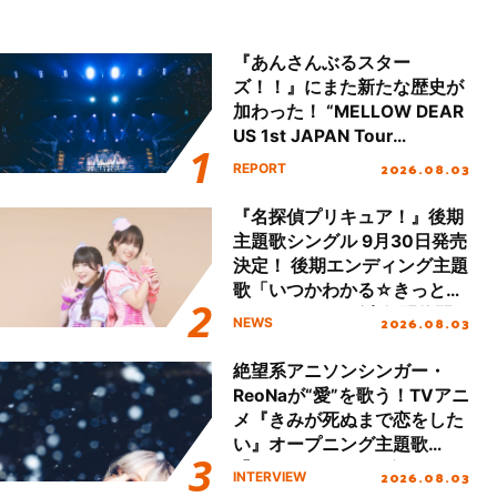
『あんさんぶるスター
ズ！！』にまた新たな歴史が
加わった！ “MELLOW DEAR
US 1st JAPAN Tour
Final「NICE to meet YOU
2026.08.03
REPORT
!!」Dear 横浜BUNTAI”をレポ
ート!!
『名探偵プリキュア！』後期
主題歌シングル 9月30日発売
決定！ 後期エンディング主題
歌「いつかわかる☆きっとあ
える」TVサイズ先行配信開
2026.08.03
NEWS
始！
絶望系アニソンシンガー・
ReoNaが“愛”を歌う！TVアニ
メ『きみが死ぬまで恋をした
い』オープニング主題歌
「Amore」インタビュー
2026.08.03
INTERVIEW