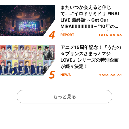
またいつか会えると信じ
て……“イロドリミドリ FINAL
LIVE 最終話 ～Get Our
MIRAI!!!!!!!!!!!!!!～”10年の活
動を経てファイナルを迎える
2026.08.06
REPORT
本公演をレポート
アニメ15周年記念！『うたの
☆プリンスさまっ♪ マジ
LOVE』シリーズの特別企画
が続々決定！
2026.08.01
NEWS
もっと見る