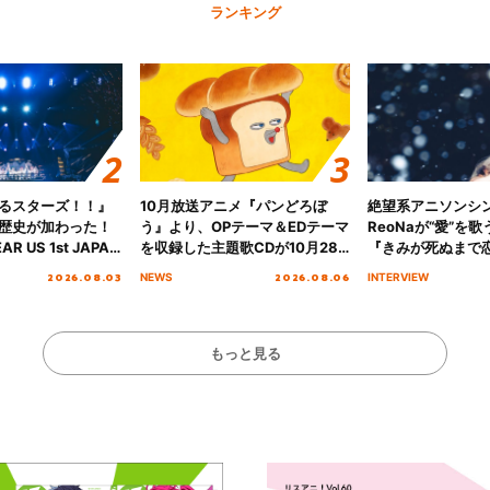
ランキング
るスターズ！！』
10月放送アニメ『パンどろぼ
絶望系アニソンシ
歴史が加わった！
う』より、OPテーマ＆EDテーマ
ReoNaが“愛”を
AR US 1st JAPAN
を収録した主題歌CDが10月28
『きみが死ぬまで
NICE to meet YOU
日にリリース決定！
オープニング主題歌
2026.08.03
2026.08.06
NEWS
INTERVIEW
横浜BUNTAI”をレポー
インタビュー
もっと見る