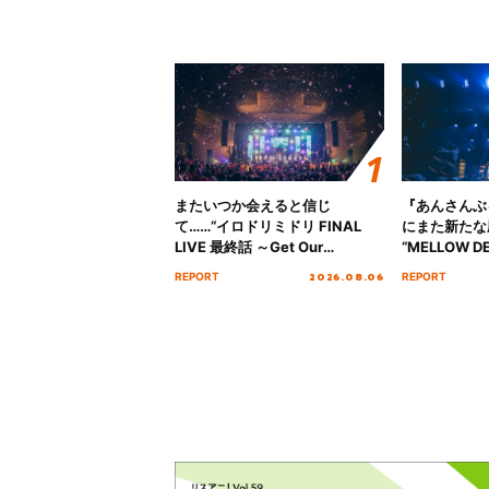
またいつか会えると信じ
『あんさんぶ
て……“イロドリミドリ FINAL
にまた新たな
LIVE 最終話 ～Get Our
“MELLOW DE
MIRAI!!!!!!!!!!!!!!～”10年の活動
Tour Final「
2026.08.06
REPORT
REPORT
を経てファイナルを迎える本公
!!」Dear 
演をレポート
ト!!