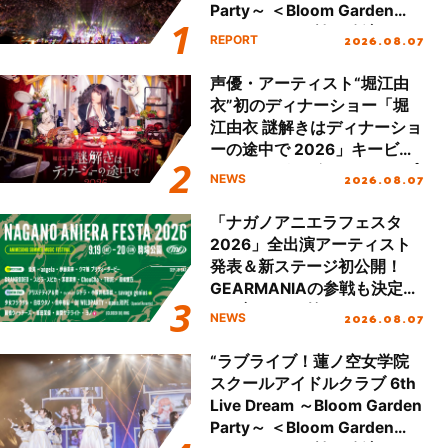
Party～ ＜Bloom Garden
Party Stage／埼玉公演＞”
2026.08.07
REPORT
Day.2レポート！
声優・アーティスト“堀江由
衣”初のディナーショー「堀
江由衣 謎解きはディナーショ
ーの途中で 2026」キービジ
ュアル＆グッズラインナップ
2026.08.07
NEWS
が公開！
「ナガノアニエラフェスタ
2026」全出演アーティスト
発表＆新ステージ初公開！
GEARMANIAの参戦も決定
し、初となる第3ステージの
2026.08.07
NEWS
全貌が明らかに！
“ラブライブ！蓮ノ空女学院
スクールアイドルクラブ 6th
Live Dream ～Bloom Garden
Party～ ＜Bloom Garden