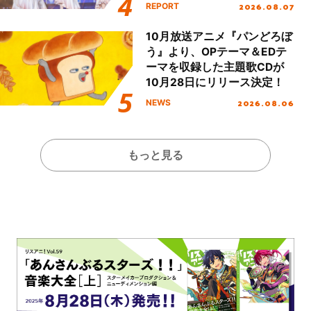
Party Stage／埼玉公演＞”
2026.08.07
REPORT
Day.1レポート！
10月放送アニメ『パンどろぼ
う』より、OPテーマ＆EDテ
ーマを収録した主題歌CDが
10月28日にリリース決定！
2026.08.06
NEWS
もっと見る