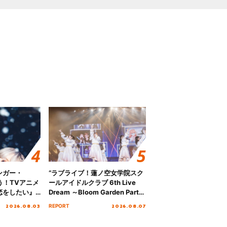
ンガー・
“ラブライブ！蓮ノ空女学院スク
歌う！TVアニメ
ールアイドルクラブ 6th Live
恋をしたい』
Dream ～Bloom Garden Party
「Amore」
～ ＜Bloom Garden Party
2026.08.03
2026.08.07
REPORT
Stage／埼玉公演＞” Day.1レポ
ート！