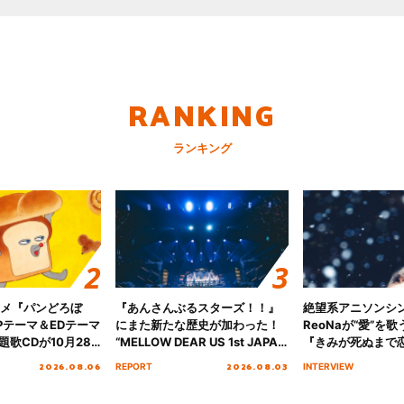
RANKING
ランキング
ニメ『パンどろぼ
『あんさんぶるスターズ！！』
絶望系アニソンシ
Pテーマ＆EDテーマ
にまた新たな歴史が加わった！
ReoNaが“愛”を
歌CDが10月28
“MELLOW DEAR US 1st JAPAN
『きみが死ぬまで
決定！
Tour Final「NICE to meet YOU
オープニング主題歌
2026.08.06
2026.08.03
REPORT
INTERVIEW
!!」Dear 横浜BUNTAI”をレポー
インタビュー
ト!!