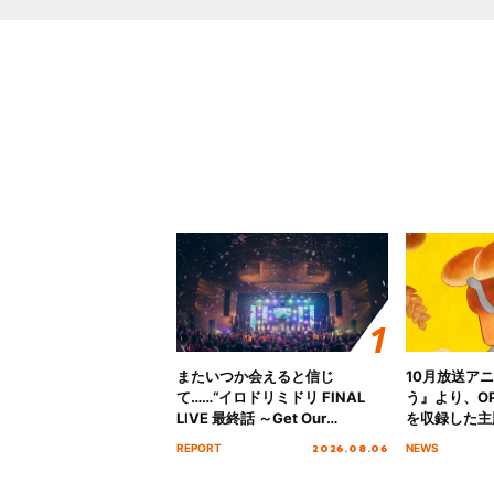
またいつか会えると信じ
10月放送ア
て……“イロドリミドリ FINAL
う』より、O
LIVE 最終話 ～Get Our
を収録した主題
MIRAI!!!!!!!!!!!!!!～”10年の活動
日にリリース
2026.08.06
REPORT
NEWS
を経てファイナルを迎える本公
演をレポート