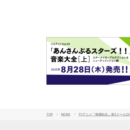
TOP
NEWS
TVアニメ『無職転生』第2クール2