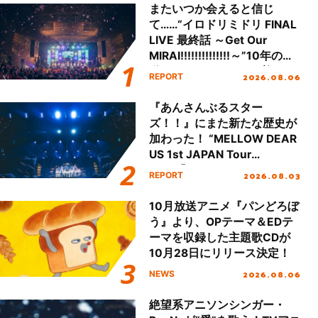
またいつか会えると信じ
て……“イロドリミドリ FINAL
LIVE 最終話 ～Get Our
MIRAI!!!!!!!!!!!!!!～”10年の活
動を経てファイナルを迎える
2026.08.06
REPORT
本公演をレポート
『あんさんぶるスター
ズ！！』にまた新たな歴史が
加わった！ “MELLOW DEAR
US 1st JAPAN Tour
Final「NICE to meet YOU
2026.08.03
REPORT
!!」Dear 横浜BUNTAI”をレポ
ート!!
10月放送アニメ『パンどろぼ
う』より、OPテーマ＆EDテ
ーマを収録した主題歌CDが
10月28日にリリース決定！
2026.08.06
NEWS
絶望系アニソンシンガー・