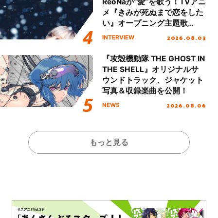
ReoNaが“愛”を歌う！TVアニ
メ『きみが死ぬまで恋をした
い』オープニング主題歌
「Amore」インタビュー
2026.08.03
INTERVIEW
『攻殻機動隊 THE GHOST IN
THE SHELL』オリジナルサ
ウンドトラック、ジャケット
写真＆収録楽曲を公開！
2026.08.06
NEWS
もっと見る