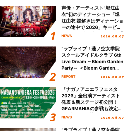
声優・アーティスト“堀江由
衣”初のディナーショー「堀
江由衣 謎解きはディナーショ
ーの途中で 2026」キービジ
ュアル＆グッズラインナップ
2026.08.07
NEWS
が公開！
“ラブライブ！蓮ノ空女学院
スクールアイドルクラブ 6th
Live Dream ～Bloom Garden
Party～ ＜Bloom Garden
Party Stage／埼玉公演＞”
2026.08.07
REPORT
Day.2レポート！
「ナガノアニエラフェスタ
2026」全出演アーティスト
発表＆新ステージ初公開！
GEARMANIAの参戦も決定
し、初となる第3ステージの
2026.08.07
NEWS
全貌が明らかに！
“ラブライブ！蓮ノ空女学院