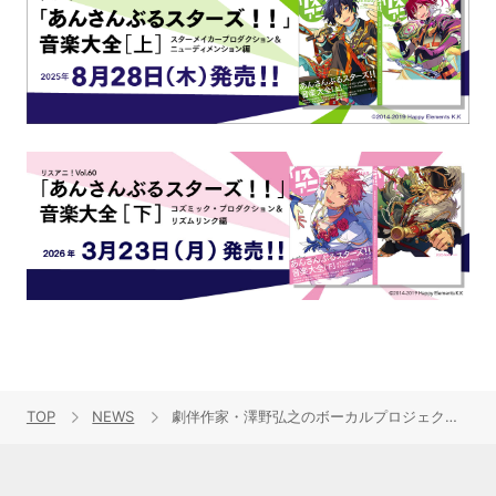
TOP
NEWS
劇伴作家・澤野弘之のボーカルプロジェクト・SawanoHiroyuki[nZk]、6月9日に通算10枚目のシングル「Avid」発売決定！