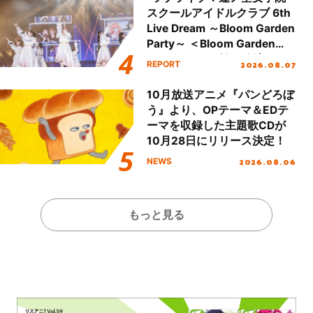
スクールアイドルクラブ 6th
Live Dream ～Bloom Garden
Party～ ＜Bloom Garden
Party Stage／埼玉公演＞”
2026.08.07
REPORT
Day.1レポート！
10月放送アニメ『パンどろぼ
う』より、OPテーマ＆EDテ
ーマを収録した主題歌CDが
10月28日にリリース決定！
2026.08.06
NEWS
もっと見る