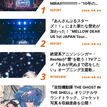
MIRAI!!!!!!!!!!!!!!～”10年の活
動を経てファイナルを迎える
2026.08.06
REPORT
本公演をレポート
『あんさんぶるスター
ズ！！』にまた新たな歴史が
加わった！ “MELLOW DEAR
US 1st JAPAN Tour
Final「NICE to meet YOU
2026.08.03
REPORT
!!」Dear 横浜BUNTAI”をレポ
ート!!
絶望系アニソンシンガー・
ReoNaが“愛”を歌う！TVアニ
メ『きみが死ぬまで恋をした
い』オープニング主題歌
「Amore」インタビュー
2026.08.03
INTERVIEW
『攻殻機動隊 THE GHOST IN
THE SHELL』オリジナルサ
ウンドトラック、ジャケット
写真＆収録楽曲を公開！