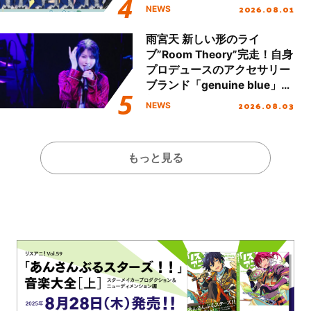
2026.08.01
NEWS
雨宮天 新しい形のライ
ブ”Room Theory”完走！自身
プロデュースのアクセサリー
ブランド「genuine blue」の
新作アクセサリー予約も開
2026.08.03
NEWS
始！
もっと見る