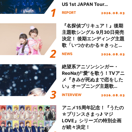
US 1st JAPAN Tour
Final「NICE to meet YOU
2026.08.03
REPORT
!!」Dear 横浜BUNTAI”をレポ
ート!!
『名探偵プリキュア！』後期
主題歌シングル 9月30日発売
決定！ 後期エンディング主題
歌「いつかわかる☆きっとあ
える」TVサイズ先行配信開
2026.08.03
NEWS
始！
絶望系アニソンシンガー・
ReoNaが“愛”を歌う！TVアニ
メ『きみが死ぬまで恋をした
い』オープニング主題歌
「Amore」インタビュー
2026.08.03
INTERVIEW
アニメ15周年記念！『うたの
☆プリンスさまっ♪ マジ
LOVE』シリーズの特別企画
が続々決定！