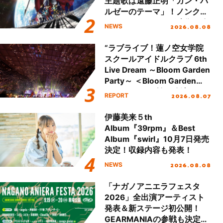
主題歌は遠藤正明「ガン・バ
ルゼーのテーマ」！ノンクレ
ジットエンディング映像も公
2026.08.08
NEWS
開！
“ラブライブ！蓮ノ空女学院
スクールアイドルクラブ 6th
Live Dream ～Bloom Garden
Party～ ＜Bloom Garden
Party Stage／埼玉公演＞”
2026.08.07
REPORT
Day.2レポート！
伊藤美来５th
Album『39rpm』＆Best
Album『swirl』10月7日発売
決定！収録内容も発表！
2026.08.08
NEWS
「ナガノアニエラフェスタ
2026」全出演アーティスト
発表＆新ステージ初公開！
GEARMANIAの参戦も決定