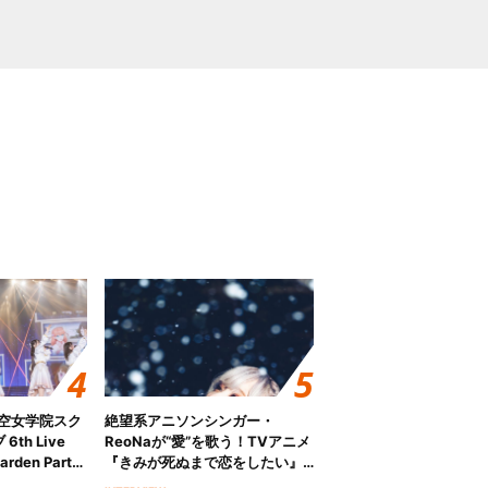
ノ空女学院スク
絶望系アニソンシンガー・
th Live
ReoNaが“愛”を歌う！TVアニメ
rden Party
『きみが死ぬまで恋をしたい』
n Party
オープニング主題歌「Amore」