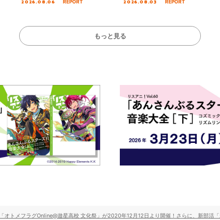
2026.08.06
2026.08.03
REPORT
REPORT
!!」Dear 横浜BUNTAI”をレポー
Stage／埼玉公演＞”
ト!!
ート！
もっと見る
オトメフラグOnline@遊星高校 文化祭」が2020年12月12日より開催！さらに、新