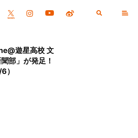
e@遊星高校 文
新聞部」が発足！
/6）