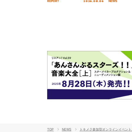
2026.08.06
REPORT
NEWS
を経てファイナルを迎える本公
演をレポート
TOP
NEWS
トキメク参加型オンラインイベント「