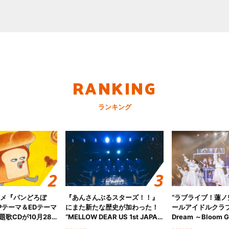
RANKING
ランキング
ニメ『パンどろぼ
『あんさんぶるスターズ！！』
“ラブライブ！蓮
Pテーマ＆EDテーマ
にまた新たな歴史が加わった！
ールアイドルクラブ 6
歌CDが10月28
“MELLOW DEAR US 1st JAPAN
Dream ～Bloom Ga
決定！
Tour Final「NICE to meet YOU
～ ＜Bloom Garde