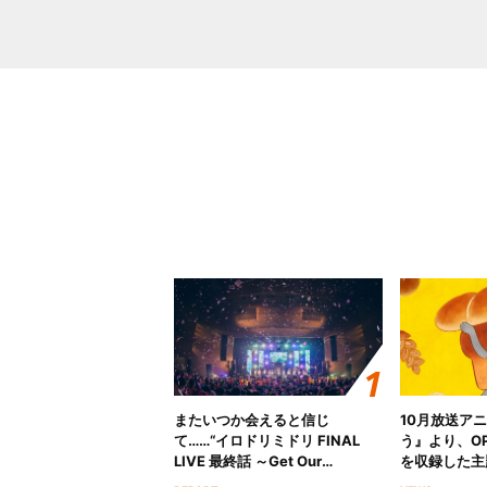
またいつか会えると信じ
10月放送ア
て……“イロドリミドリ FINAL
う』より、O
LIVE 最終話 ～Get Our
を収録した主題
MIRAI!!!!!!!!!!!!!!～”10年の活動
日にリリース