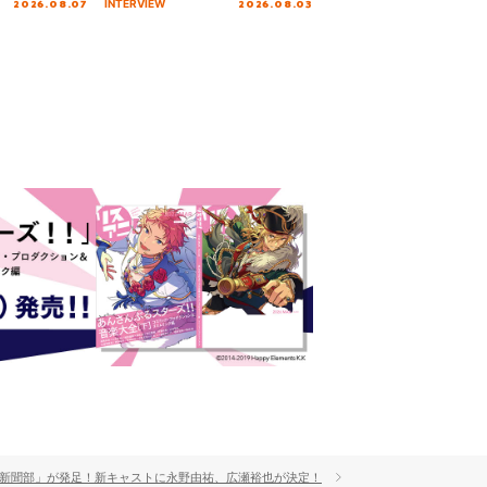
2026.08.07
2026.08.03
INTERVIEW
 Day.1レポ
インタビュー
部活「新聞部」が発足！新キャストに永野由祐、広瀬裕也が決定！
ギャラリー