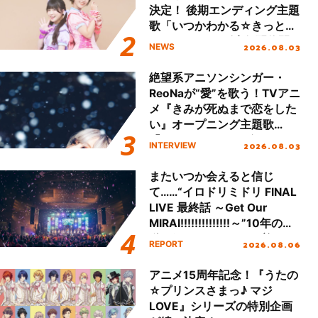
決定！ 後期エンディング主題
歌「いつかわかる☆きっとあ
える」TVサイズ先行配信開
2026.08.03
NEWS
始！
絶望系アニソンシンガー・
ReoNaが“愛”を歌う！TVアニ
メ『きみが死ぬまで恋をした
い』オープニング主題歌
「Amore」インタビュー
2026.08.03
INTERVIEW
またいつか会えると信じ
て……“イロドリミドリ FINAL
LIVE 最終話 ～Get Our
MIRAI!!!!!!!!!!!!!!～”10年の活
動を経てファイナルを迎える
2026.08.06
REPORT
本公演をレポート
アニメ15周年記念！『うたの
☆プリンスさまっ♪ マジ
LOVE』シリーズの特別企画