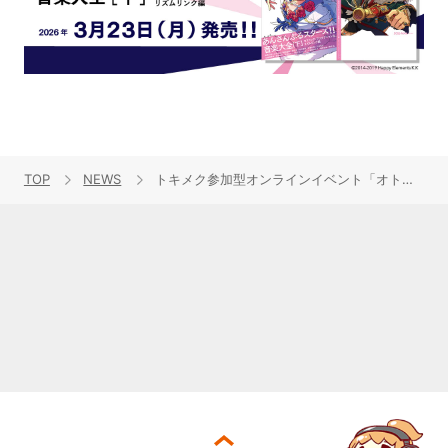
TOP
NEWS
トキメク参加型オンラインイベント「オトメフラグOnline@遊星高校 文化祭」が2020年12月12日より開催！さらに、新部活「新聞部」が発足！新キャストに永野由祐、広瀬裕也が決定！