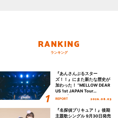
RANKING
ランキング
『あんさんぶるスター
ズ！！』にまた新たな歴史が
加わった！ “MELLOW DEAR
US 1st JAPAN Tour
Final「NICE to meet YOU
2026.08.03
REPORT
!!」Dear 横浜BUNTAI”をレポ
ート!!
『名探偵プリキュア！』後期
主題歌シングル 9月30日発売