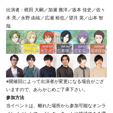
出演者：梶田 大嗣／加瀬 雅洋／坂本 佳史／佐々
木 亮／永野 由祐／広瀬 裕也／望月 英／山本 智
哉
※開催回によって出演者が変更になる場合がござ
いますので、あらかじめご了承下さい。
参加方法
当イベントは、離れた場所から参加可能なオンラ