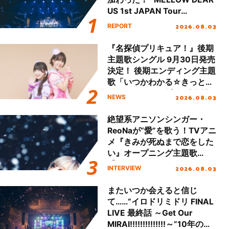
US 1st JAPAN Tour
Final「NICE to meet YOU
2026.08.03
REPORT
!!」Dear 横浜BUNTAI”をレポ
ート!!
『名探偵プリキュア！』後期
主題歌シングル 9月30日発売
決定！ 後期エンディング主題
歌「いつかわかる☆きっとあ
える」TVサイズ先行配信開
2026.08.03
NEWS
始！
絶望系アニソンシンガー・
ReoNaが“愛”を歌う！TVアニ
メ『きみが死ぬまで恋をした
い』オープニング主題歌
「Amore」インタビュー
2026.08.03
INTERVIEW
またいつか会えると信じ
て……“イロドリミドリ FINAL
LIVE 最終話 ～Get Our
MIRAI!!!!!!!!!!!!!!～”10年の活