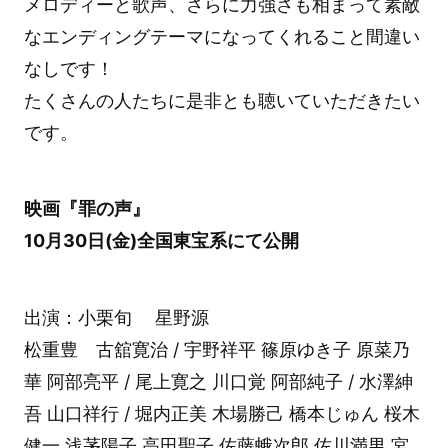
メロディーと歌声、さらに力強さも相まって素敵
なエンディングテーマになってくれること間違い
なしです！
たくさんの人たちに是非とも聴いていただきたい
です。
映画『罪の声』
10月30日(金)全国東宝系にて公開
出演：小栗旬 星野源
松重豊 古舘寛治 / 宇野祥平 篠原ゆき子 原菜乃
華 阿部亮平 / 尾上寛之 川口覚 阿部純子 / 水澤紳
吾 山口祥行 / 堀内正美 木場勝己 橋本じゅん 桜木
健一 浅茅陽子 高田聖子 佐藤蛾次郎 佐川満男 宮