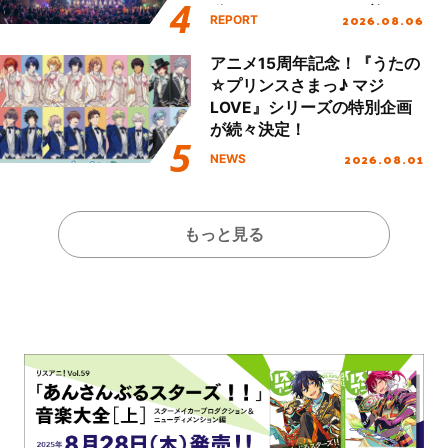
動を経てファイナルを迎える
2026.08.06
REPORT
本公演をレポート
アニメ15周年記念！『うたの
☆プリンスさまっ♪ マジ
LOVE』シリーズの特別企画
が続々決定！
2026.08.01
NEWS
もっと見る