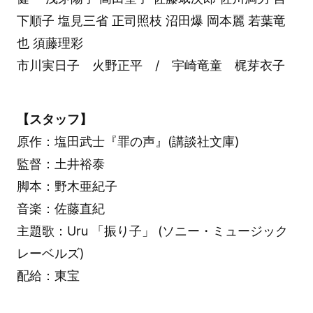
下順子 塩見三省 正司照枝 沼田爆 岡本麗 若葉竜
也 須藤理彩
市川実日子 火野正平 / 宇崎竜童 梶芽衣子
【スタッフ】
原作：塩田武士『罪の声』(講談社文庫)
監督：土井裕泰
脚本：野木亜紀子
音楽：佐藤直紀
主題歌：Uru 「振り子」 (ソニー・ミュージック
レーベルズ)
配給：東宝