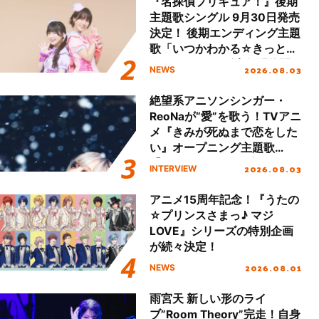
『名探偵プリキュア！』後期
主題歌シングル 9月30日発売
決定！ 後期エンディング主題
歌「いつかわかる☆きっとあ
える」TVサイズ先行配信開
2026.08.03
NEWS
始！
絶望系アニソンシンガー・
ReoNaが“愛”を歌う！TVアニ
メ『きみが死ぬまで恋をした
い』オープニング主題歌
「Amore」インタビュー
2026.08.03
INTERVIEW
アニメ15周年記念！『うたの
☆プリンスさまっ♪ マジ
LOVE』シリーズの特別企画
が続々決定！
2026.08.01
NEWS
雨宮天 新しい形のライ
ブ”Room Theory”完走！自身