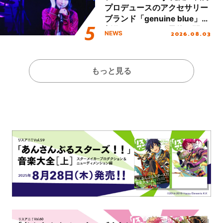
プロデュースのアクセサリー
ブランド「genuine blue」の
新作アクセサリー予約も開
2026.08.03
NEWS
始！
もっと見る