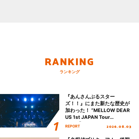
RANKING
ランキング
『あんさんぶるスター
ズ！！』にまた新たな歴史が
加わった！ “MELLOW DEAR
US 1st JAPAN Tour
Final「NICE to meet YOU
2026.08.03
REPORT
!!」Dear 横浜BUNTAI”をレポ
ート!!