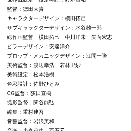
監督：徳田大貴
キャラクターデザイン：横田拓己
サブキャラクターデザイン：水谷雄一郎
総作画監督：横田拓己 中川洋未 矢向宏志
ピラーデザイン：安達洋介
プロップ・メカニックデザイン：江間一隆
美術監督：渡辺幸浩 若林里紗
美術設定：松本浩樹
色彩設計：佐野ひとみ
CG監督：荻田直樹
撮影監督：関谷能弘
編集：重村建吾
音響監督：岩浪美和
音楽：小森茂生 百石元