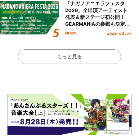
ート!!
「ナガノアニエラフェスタ
2026」全出演アーティスト
発表＆新ステージ初公開！
GEARMANIAの参戦も決定
し、初となる第3ステージの
2026.08.07
NEWS
全貌が明らかに！
もっと見る