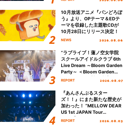
本公演をレポート
10月放送アニメ『パンどろぼ
う』より、OPテーマ＆EDテ
ーマを収録した主題歌CDが
10月28日にリリース決定！
2026.08.06
NEWS
“ラブライブ！蓮ノ空女学院
スクールアイドルクラブ 6th
Live Dream ～Bloom Garden
Party～ ＜Bloom Garden
Party Stage／埼玉公演＞”
2026.08.07
REPORT
Day.1レポート！
『あんさんぶるスター
ズ！！』にまた新たな歴史が
加わった！ “MELLOW DEAR
US 1st JAPAN Tour
Final「NICE to meet YOU
2026.08.03
REPORT
!!」Dear 横浜BUNTAI”をレポ