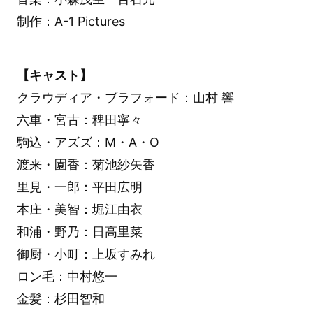
制作：A-1 Pictures
【キャスト】
クラウディア・ブラフォード：山村 響
六車・宮古：稗田寧々
駒込・アズズ：M・A・O
渡来・園香：菊池紗矢香
里見・一郎：平田広明
本庄・美智：堀江由衣
和浦・野乃：日高里菜
御厨・小町：上坂すみれ
ロン毛：中村悠一
金髪：杉田智和