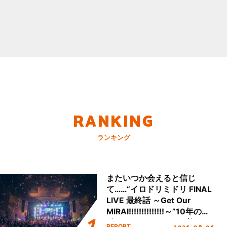
RANKING
ランキング
またいつか会えると信じ
て……“イロドリミドリ FINAL
LIVE 最終話 ～Get Our
MIRAI!!!!!!!!!!!!!!～”10年の活
動を経てファイナルを迎える
2026.08.06
REPORT