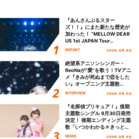
『あんさんぶるスター
ズ！！』にまた新たな歴史が
加わった！ “MELLOW DEAR
US 1st JAPAN Tour
Final「NICE to meet YOU
2026.08.03
REPORT
!!」Dear 横浜BUNTAI”をレポ
ート!!
絶望系アニソンシンガー・
ReoNaが“愛”を歌う！TVアニ
メ『きみが死ぬまで恋をした
い』オープニング主題歌
「Amore」インタビュー
2026.08.03
INTERVIEW
『名探偵プリキュア！』後期
主題歌シングル 9月30日発売
決定！ 後期エンディング主題
歌「いつかわかる☆きっとあ
える」TVサイズ先行配信開
2026.08.03
NEWS