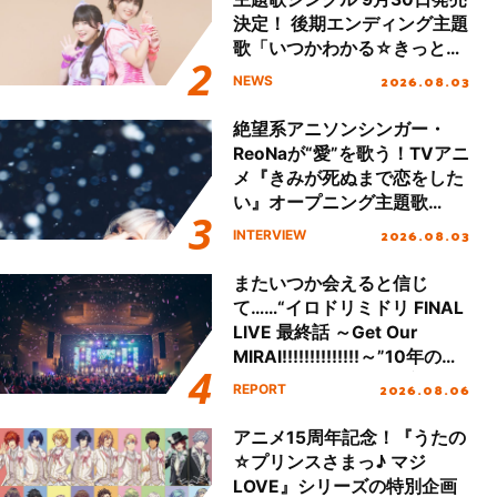
決定！ 後期エンディング主題
歌「いつかわかる☆きっとあ
える」TVサイズ先行配信開
2026.08.03
NEWS
始！
絶望系アニソンシンガー・
ReoNaが“愛”を歌う！TVアニ
メ『きみが死ぬまで恋をした
い』オープニング主題歌
「Amore」インタビュー
2026.08.03
INTERVIEW
またいつか会えると信じ
て……“イロドリミドリ FINAL
LIVE 最終話 ～Get Our
MIRAI!!!!!!!!!!!!!!～”10年の活
動を経てファイナルを迎える
2026.08.06
REPORT
本公演をレポート
アニメ15周年記念！『うたの
☆プリンスさまっ♪ マジ
LOVE』シリーズの特別企画