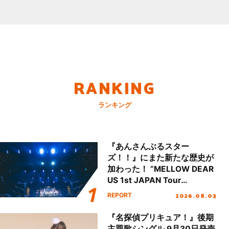
RANKING
ランキング
『あんさんぶるスター
ズ！！』にまた新たな歴史が
加わった！ “MELLOW DEAR
US 1st JAPAN Tour
Final「NICE to meet YOU
2026.08.03
REPORT
!!」Dear 横浜BUNTAI”をレポ
ート!!
『名探偵プリキュア！』後期
主題歌シングル 9月30日発売