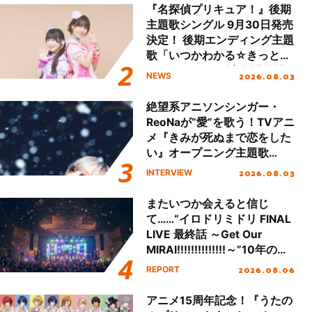
ート!!
『名探偵プリキュア！』後期
主題歌シングル 9月30日発売
決定！ 後期エンディング主題
歌「いつかわかる☆きっとあ
える」TVサイズ先行配信開
2026.08.03
NEWS
始！
絶望系アニソンシンガー・
ReoNaが“愛”を歌う！TVアニ
メ『きみが死ぬまで恋をした
い』オープニング主題歌
「Amore」インタビュー
2026.08.03
INTERVIEW
またいつか会えると信じ
て……“イロドリミドリ FINAL
LIVE 最終話 ～Get Our
MIRAI!!!!!!!!!!!!!!～”10年の活
動を経てファイナルを迎える
2026.08.06
REPORT
本公演をレポート
アニメ15周年記念！『うたの