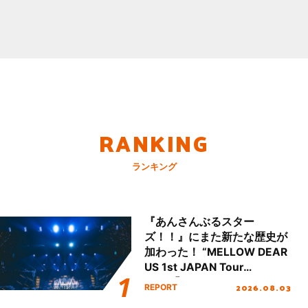
RANKING
ランキング
『あんさんぶるスター
ズ！！』にまた新たな歴史が
加わった！ “MELLOW DEAR
US 1st JAPAN Tour
Final「NICE to meet YOU
2026.08.03
REPORT
!!」Dear 横浜BUNTAI”をレポ