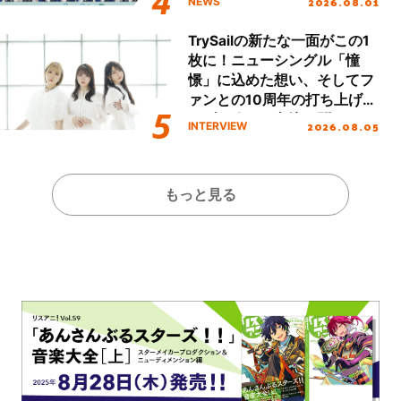
2026.08.01
NEWS
TrySailの新たな一面がこの1
枚に！ニューシングル「憧
憬」に込めた想い、そしてフ
ァンとの10周年の打ち上げラ
イブを終えた心境を聞いた。
2026.08.05
INTERVIEW
もっと見る