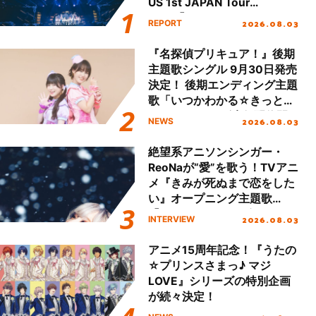
US 1st JAPAN Tour
Final「NICE to meet YOU
2026.08.03
REPORT
!!」Dear 横浜BUNTAI”をレポ
ート!!
『名探偵プリキュア！』後期
主題歌シングル 9月30日発売
決定！ 後期エンディング主題
歌「いつかわかる☆きっとあ
える」TVサイズ先行配信開
2026.08.03
NEWS
始！
絶望系アニソンシンガー・
ReoNaが“愛”を歌う！TVアニ
メ『きみが死ぬまで恋をした
い』オープニング主題歌
「Amore」インタビュー
2026.08.03
INTERVIEW
アニメ15周年記念！『うたの
☆プリンスさまっ♪ マジ
LOVE』シリーズの特別企画
が続々決定！