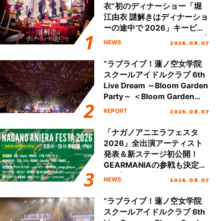
衣”初のディナーショー「堀
江由衣 謎解きはディナーショ
ーの途中で 2026」キービジ
ュアル＆グッズラインナップ
2026.08.07
NEWS
が公開！
“ラブライブ！蓮ノ空女学院
スクールアイドルクラブ 6th
Live Dream ～Bloom Garden
Party～ ＜Bloom Garden
Party Stage／埼玉公演＞”
2026.08.07
REPORT
Day.2レポート！
「ナガノアニエラフェスタ
2026」全出演アーティスト
発表＆新ステージ初公開！
GEARMANIAの参戦も決定
し、初となる第3ステージの
2026.08.07
NEWS
全貌が明らかに！
“ラブライブ！蓮ノ空女学院
スクールアイドルクラブ 6th