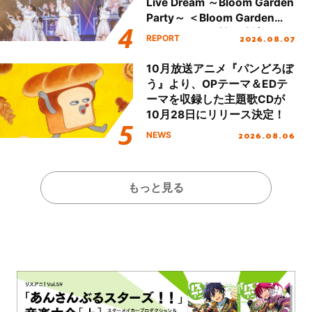
Live Dream ～Bloom Garden
Party～ ＜Bloom Garden
Party Stage／埼玉公演＞”
2026.08.07
REPORT
Day.1レポート！
10月放送アニメ『パンどろぼ
う』より、OPテーマ＆EDテ
ーマを収録した主題歌CDが
10月28日にリリース決定！
2026.08.06
NEWS
もっと見る