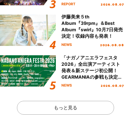
Party Stage／埼玉公演＞”
2026.08.07
REPORT
Day.2レポート！
伊藤美来５th
Album『39rpm』＆Best
Album『swirl』10月7日発売
決定！収録内容も発表！
2026.08.08
NEWS
「ナガノアニエラフェスタ
2026」全出演アーティスト
発表＆新ステージ初公開！
GEARMANIAの参戦も決定
し、初となる第3ステージの
2026.08.07
NEWS
全貌が明らかに！
もっと見る