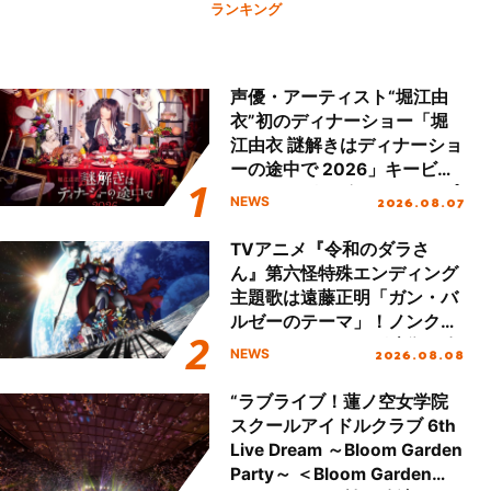
ランキング
声優・アーティスト“堀江由
衣”初のディナーショー「堀
江由衣 謎解きはディナーショ
ーの途中で 2026」キービジ
ュアル＆グッズラインナップ
2026.08.07
NEWS
が公開！
TVアニメ『令和のダラさ
ん』第六怪特殊エンディング
主題歌は遠藤正明「ガン・バ
ルゼーのテーマ」！ノンクレ
ジットエンディング映像も公
2026.08.08
NEWS
開！
“ラブライブ！蓮ノ空女学院
スクールアイドルクラブ 6th
Live Dream ～Bloom Garden
Party～ ＜Bloom Garden