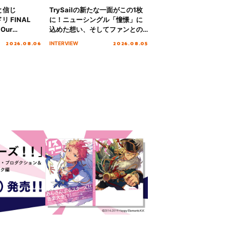
と信じ
TrySailの新たな一面がこの1枚
 FINAL
に！ニューシングル「憧憬」に
Our
込めた想い、そしてファンとの
!!!～”10年の活動
10周年の打ち上げライブを終え
2026.08.06
2026.08.05
INTERVIEW
を迎える本公
た心境を聞いた。