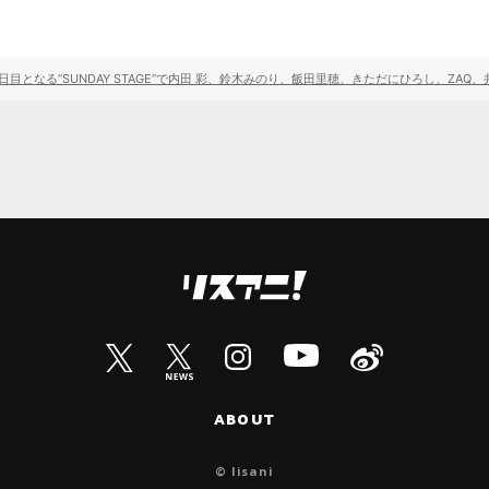
19”の2日目となる“SUNDAY STAGE”で内田 彩、鈴木みのり、飯田里穂、きただにひろし、ZA
ABOUT
© lisani