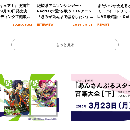
キュア！』後期主
絶望系アニソンシンガー・
またいつか会える
 9月30日発売決
ReoNaが“愛”を歌う！TVアニメ
て……“イロドリミドリ
ンディング主題歌
『きみが死ぬまで恋をしたい』
LIVE 最終話 ～Get 
る☆きっとあえ
オープニング主題歌「Amore」
MIRAI!!!!!!!!!!!
2026.08.03
2026.08.03
INTERVIEW
REPORT
ズ先行配信開始！
インタビュー
を経てファイナル
演をレポート
もっと見る