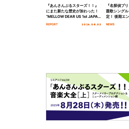
『あんさんぶるスターズ！！』
『名探偵プリ
にまた新たな歴史が加わった！
題歌シングル
“MELLOW DEAR US 1st JAPAN
定！ 後期エ
Tour Final「NICE to meet YOU
「いつかわか
2026.08.03
REPORT
NEWS
!!」Dear 横浜BUNTAI”をレポー
る」TVサイ
ト!!