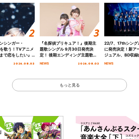
ンシンガー・
『名探偵プリキュア！』後期主
22/7、17thシン
愛”を歌う！TVアニメ
題歌シングル 9月30日発売決
に発売決定！新ア
まで恋をしたい』
定！ 後期エンディング主題歌
ジュアル、BD収録
主題歌「Amore」
「いつかわかる☆きっとあえ
入者特典も解禁！
2026.08.03
2026.08.03
NEWS
NEWS
る」TVサイズ先行配信開始！
もっと見る