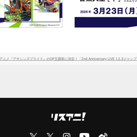
！ TVアニメ『アサシンズプライド』のOP主題歌に決定！「2nd Anniversary LIVE 1.2.