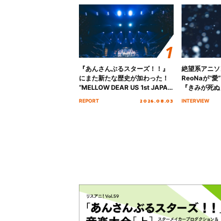
『あんさんぶるスターズ！！』
絶望系アニソ
にまた新たな歴史が加わった！
ReoNaが“
“MELLOW DEAR US 1st JAPAN
『きみが死ぬ
Tour Final「NICE to meet YOU
オープニング
2026.08.03
REPORT
INTERVIEW
!!」Dear 横浜BUNTAI”をレポー
インタビュー
ト!!