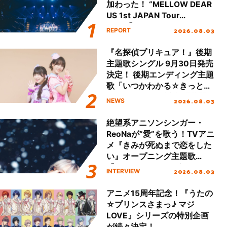
加わった！ “MELLOW DEAR
US 1st JAPAN Tour
Final「NICE to meet YOU
2026.08.03
REPORT
!!」Dear 横浜BUNTAI”をレポ
ート!!
『名探偵プリキュア！』後期
主題歌シングル 9月30日発売
決定！ 後期エンディング主題
歌「いつかわかる☆きっとあ
える」TVサイズ先行配信開
2026.08.03
NEWS
始！
絶望系アニソンシンガー・
ReoNaが“愛”を歌う！TVアニ
メ『きみが死ぬまで恋をした
い』オープニング主題歌
「Amore」インタビュー
2026.08.03
INTERVIEW
アニメ15周年記念！『うたの
☆プリンスさまっ♪ マジ
LOVE』シリーズの特別企画
が続々決定！