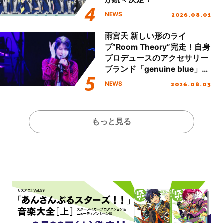
2026.08.01
NEWS
雨宮天 新しい形のライ
ブ”Room Theory”完走！自身
プロデュースのアクセサリー
ブランド「genuine blue」の
新作アクセサリー予約も開
2026.08.03
NEWS
始！
もっと見る