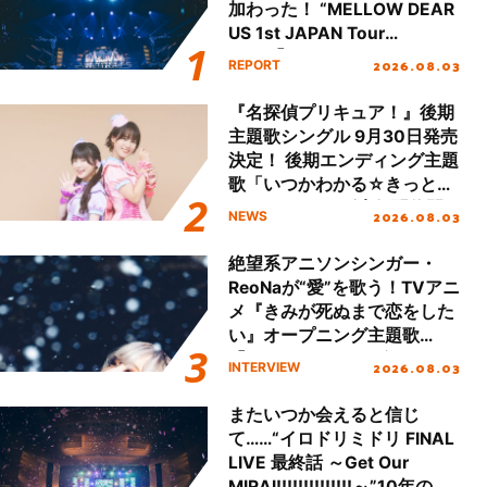
加わった！ “MELLOW DEAR
US 1st JAPAN Tour
Final「NICE to meet YOU
2026.08.03
REPORT
!!」Dear 横浜BUNTAI”をレポ
ート!!
『名探偵プリキュア！』後期
主題歌シングル 9月30日発売
決定！ 後期エンディング主題
歌「いつかわかる☆きっとあ
える」TVサイズ先行配信開
2026.08.03
NEWS
始！
絶望系アニソンシンガー・
ReoNaが“愛”を歌う！TVアニ
メ『きみが死ぬまで恋をした
い』オープニング主題歌
「Amore」インタビュー
2026.08.03
INTERVIEW
またいつか会えると信じ
て……“イロドリミドリ FINAL
LIVE 最終話 ～Get Our
MIRAI!!!!!!!!!!!!!!～”10年の活