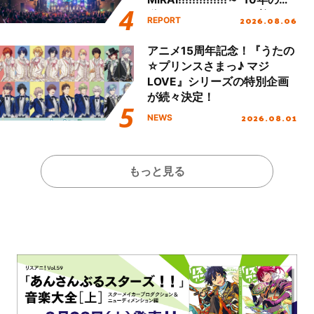
動を経てファイナルを迎える
2026.08.06
REPORT
本公演をレポート
アニメ15周年記念！『うたの
☆プリンスさまっ♪ マジ
LOVE』シリーズの特別企画
が続々決定！
2026.08.01
NEWS
もっと見る