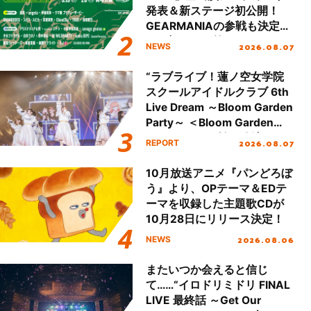
発表＆新ステージ初公開！
GEARMANIAの参戦も決定
し、初となる第3ステージの
2026.08.07
NEWS
全貌が明らかに！
“ラブライブ！蓮ノ空女学院
スクールアイドルクラブ 6th
Live Dream ～Bloom Garden
Party～ ＜Bloom Garden
Party Stage／埼玉公演＞”
2026.08.07
REPORT
Day.1レポート！
10月放送アニメ『パンどろぼ
う』より、OPテーマ＆EDテ
ーマを収録した主題歌CDが
10月28日にリリース決定！
2026.08.06
NEWS
またいつか会えると信じ
て……“イロドリミドリ FINAL
LIVE 最終話 ～Get Our