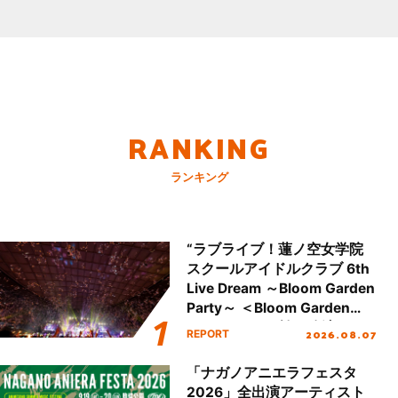
RANKING
ランキング
“ラブライブ！蓮ノ空女学院
スクールアイドルクラブ 6th
Live Dream ～Bloom Garden
Party～ ＜Bloom Garden
Party Stage／埼玉公演＞”
2026.08.07
REPORT
Day.2レポート！
「ナガノアニエラフェスタ
2026」全出演アーティスト