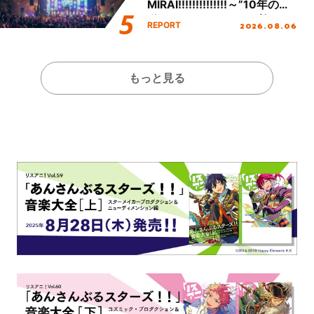
MIRAI!!!!!!!!!!!!!!～”10年の活
動を経てファイナルを迎える
2026.08.06
REPORT
本公演をレポート
もっと見る