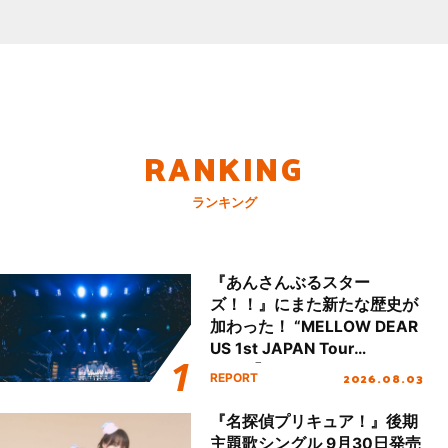
RANKING
ランキング
『あんさんぶるスター
ズ！！』にまた新たな歴史が
加わった！ “MELLOW DEAR
US 1st JAPAN Tour
Final「NICE to meet YOU
2026.08.03
REPORT
!!」Dear 横浜BUNTAI”をレポ
ート!!
『名探偵プリキュア！』後期
主題歌シングル 9月30日発売