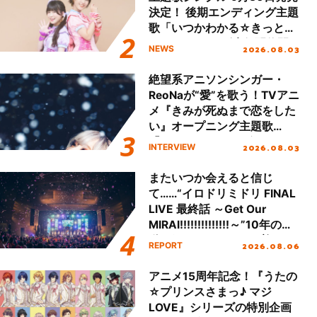
決定！ 後期エンディング主題
歌「いつかわかる☆きっとあ
える」TVサイズ先行配信開
2026.08.03
NEWS
始！
絶望系アニソンシンガー・
ReoNaが“愛”を歌う！TVアニ
メ『きみが死ぬまで恋をした
い』オープニング主題歌
「Amore」インタビュー
2026.08.03
INTERVIEW
またいつか会えると信じ
て……“イロドリミドリ FINAL
LIVE 最終話 ～Get Our
MIRAI!!!!!!!!!!!!!!～”10年の活
動を経てファイナルを迎える
2026.08.06
REPORT
本公演をレポート
アニメ15周年記念！『うたの
☆プリンスさまっ♪ マジ
LOVE』シリーズの特別企画