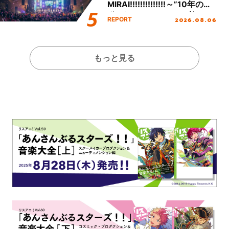
MIRAI!!!!!!!!!!!!!!～”10年の活
動を経てファイナルを迎える
2026.08.06
REPORT
本公演をレポート
もっと見る