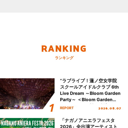
RANKING
ランキング
“ラブライブ！蓮ノ空女学院
スクールアイドルクラブ 6th
Live Dream ～Bloom Garden
Party～ ＜Bloom Garden
Party Stage／埼玉公演＞”
2026.08.07
REPORT
Day.2レポート！
「ナガノアニエラフェスタ
2026」全出演アーティスト