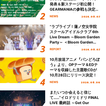
発表＆新ステージ初公開！
GEARMANIAの参戦も決定
し、初となる第3ステージの
2026.08.07
NEWS
全貌が明らかに！
“ラブライブ！蓮ノ空女学院
スクールアイドルクラブ 6th
Live Dream ～Bloom Garden
Party～ ＜Bloom Garden
Party Stage／埼玉公演＞”
2026.08.07
REPORT
Day.1レポート！
10月放送アニメ『パンどろぼ
う』より、OPテーマ＆EDテ
ーマを収録した主題歌CDが
10月28日にリリース決定！
2026.08.06
NEWS
またいつか会えると信じ
て……“イロドリミドリ FINAL
LIVE 最終話 ～Get Our