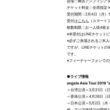
会場：舞浜アンフィシア
チケット料金：全席指定￥7
受付期間：2月4日（月）12
受付は
こちら
（スマートフ
枚数制限：お一人様4枚ま
※本受付はLINEチケッ
※必ずご来場されるご本人
ですが、LINEチケット
です。
※フィーチャーフォンで
●ライブ情報
angela Asia Tour 2019 
＜台湾公演＞3月31日（日
＜香港公演＞4月28日（日）
＜日本公演＞5月2日（木・
他、アジア地域での開催