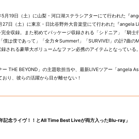
018年5月19日（土）に山梨・河口湖ステラシアターにて行われた『angela 15
月27日（土）に東京・日比谷野外大音楽堂にて行われた『angela Live 2018
を完全収録。また初めてパッケージ収録される「シドニア」「騎士
E」「僕は僕であって」「全力☆Summer!」「SURVIVE!」の計7曲のMu
収録される豪華大ボリュームなファン必携のアイテムとなっている
THE BEYOND」の主題歌担当や、最新LIVEツアー「angela Asia To
しており、彼らの活躍から目が離せない！
記念ライヴ！！とAll Time Best Liveが両方入ったBlu-ray」