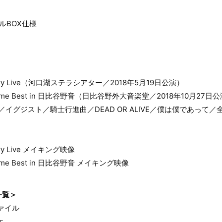
ルBOX仕様
versary Live（河口湖ステラシアター／2018年5月19日公演）
 All Time Best in 日比谷野音（日比谷野外大音楽堂／2018年10月27日
ニア／イグジスト／騎士行進曲／DEAD OR ALIVE／僕は僕であって／全
rsary Live メイキング映像
ll Time Best in 日比谷野音 メイキング映像
一覧＞
ァイル
ケ