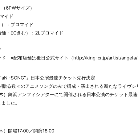
（6PWサイズ）
ロマイド
く）：ブロマイド
舗・EC含む）：2Lブロマイド
ド
布店舗は後日公式サイト（http://king-cr.jp/artist/ange
 2019 “aNI-SONG”」日本公演最速チケット先行決定
gelaが贈る数々のアニメソングのみで構成・演出される新たなライヴシ
日（木）舞浜アンフィシアターにて開催される日本公演のチケット最速先
しました。
）開場17:00／開演18:00