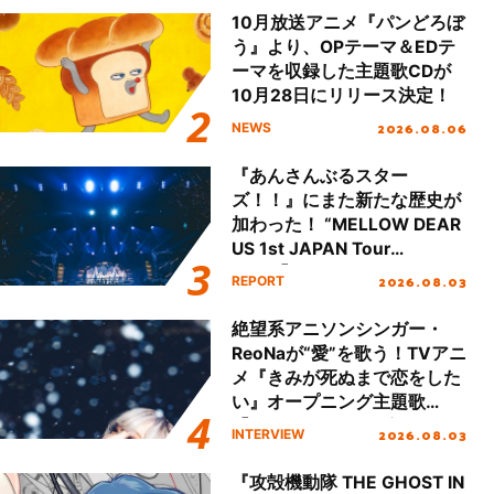
10月放送アニメ『パンどろぼ
う』より、OPテーマ＆EDテ
ーマを収録した主題歌CDが
10月28日にリリース決定！
2026.08.06
NEWS
『あんさんぶるスター
ズ！！』にまた新たな歴史が
加わった！ “MELLOW DEAR
US 1st JAPAN Tour
Final「NICE to meet YOU
2026.08.03
REPORT
!!」Dear 横浜BUNTAI”をレポ
ート!!
絶望系アニソンシンガー・
ReoNaが“愛”を歌う！TVアニ
メ『きみが死ぬまで恋をした
い』オープニング主題歌
「Amore」インタビュー
2026.08.03
INTERVIEW
『攻殻機動隊 THE GHOST IN