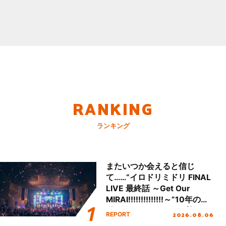
RANKING
ランキング
またいつか会えると信じ
て……“イロドリミドリ FINAL
LIVE 最終話 ～Get Our
MIRAI!!!!!!!!!!!!!!～”10年の活
動を経てファイナルを迎える
2026.08.06
REPORT
本公演をレポート