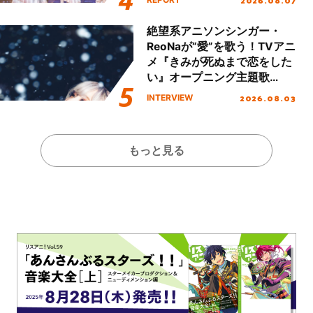
2026.08.07
Day.1レポート！
絶望系アニソンシンガー・
ReoNaが“愛”を歌う！TVアニ
メ『きみが死ぬまで恋をした
い』オープニング主題歌
「Amore」インタビュー
2026.08.03
INTERVIEW
もっと見る