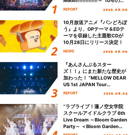
MIRAI!!!!!!!!!!!!!!～”10年の活
動を経てファイナルを迎える
2026.08.06
REPORT
本公演をレポート
10月放送アニメ『パンどろぼ
う』より、OPテーマ＆EDテ
ーマを収録した主題歌CDが
10月28日にリリース決定！
2026.08.06
NEWS
『あんさんぶるスター
ズ！！』にまた新たな歴史が
加わった！ “MELLOW DEAR
US 1st JAPAN Tour
Final「NICE to meet YOU
2026.08.03
REPORT
!!」Dear 横浜BUNTAI”をレポ
ート!!
“ラブライブ！蓮ノ空女学院
スクールアイドルクラブ 6th
Live Dream ～Bloom Garden
Party～ ＜Bloom Garden
Party Stage／埼玉公演＞”
REPORT