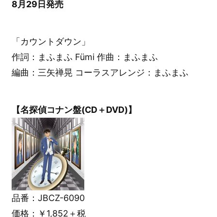
8月29日発売
「カウントダウン」
作詞：まふまふ Fümi 作曲：まふまふ
編曲：三矢禅晃 コーラスアレンジ：まふまふ
【名探偵コナン盤(CD＋DVD)】
品番：JBCZ-6090
価格：￥1,852＋税