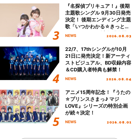
『名探偵プリキュア！』後期
主題歌シングル 9月30日発売
決定！ 後期エンディング主題
歌「いつかわかる☆きっとあ
える」TVサイズ先行配信開
2026.08.03
NEWS
始！
22/7、17thシングルが10月
21日に発売決定！新アーティ
ストビジュアル、BD収録内容
＆CD購入者特典も解禁！
2026.08.04
NEWS
アニメ15周年記念！『うたの
☆プリンスさまっ♪ マジ
LOVE』シリーズの特別企画
が続々決定！
2026.08.01
NEWS