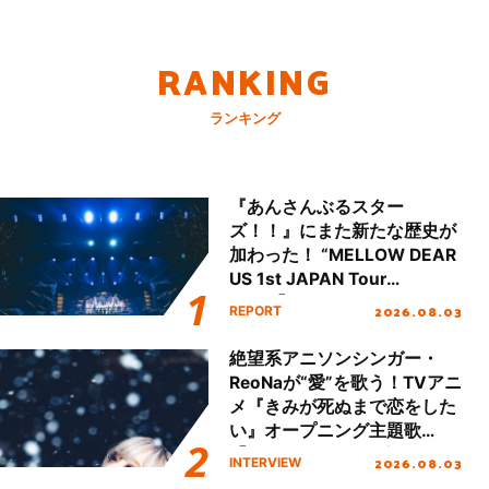
RANKING
ランキング
『あんさんぶるスター
ズ！！』にまた新たな歴史が
加わった！ “MELLOW DEAR
US 1st JAPAN Tour
Final「NICE to meet YOU
2026.08.03
REPORT
!!」Dear 横浜BUNTAI”をレポ
ート!!
絶望系アニソンシンガー・
ReoNaが“愛”を歌う！TVアニ
メ『きみが死ぬまで恋をした
い』オープニング主題歌
「Amore」インタビュー
2026.08.03
INTERVIEW