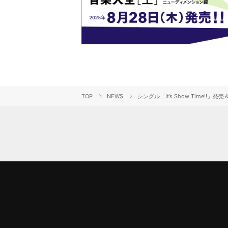
TOP
NEWS
シングル「It’s Show Tim