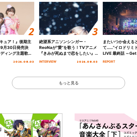
キュア！』後期主
絶望系アニソンシンガー・
またいつか会える
 9月30日発売決
ReoNaが“愛”を歌う！TVアニメ
て……“イロドリミドリ
ンディング主題歌
『きみが死ぬまで恋をしたい』
LIVE 最終話 ～Get 
る☆きっとあえ
オープニング主題歌「Amore」
MIRAI!!!!!!!!!!!
2026.08.03
2026.08.03
INTERVIEW
REPORT
ズ先行配信開始！
インタビュー
を経てファイナル
演をレポート
もっと見る