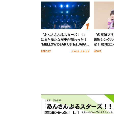
『あんさんぶるスターズ！！』
『名探偵プリ
にまた新たな歴史が加わった！
題歌シングル
“MELLOW DEAR US 1st JAPAN
定！ 後期エ
Tour Final「NICE to meet YOU
「いつかわか
2026.08.03
REPORT
NEWS
!!」Dear 横浜BUNTAI”をレポー
る」TVサイ
ト!!