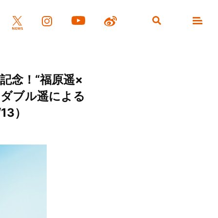
ュー記念！“福原遥×
！ダブル遥による
13）