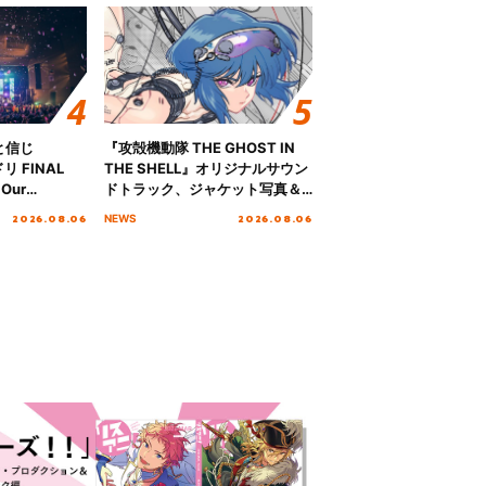
と信じ
『攻殻機動隊 THE GHOST IN
 FINAL
THE SHELL』オリジナルサウン
Our
ドトラック、ジャケット写真＆
!!!～”10年の活動
収録楽曲を公開！
2026.08.06
2026.08.06
NEWS
を迎える本公