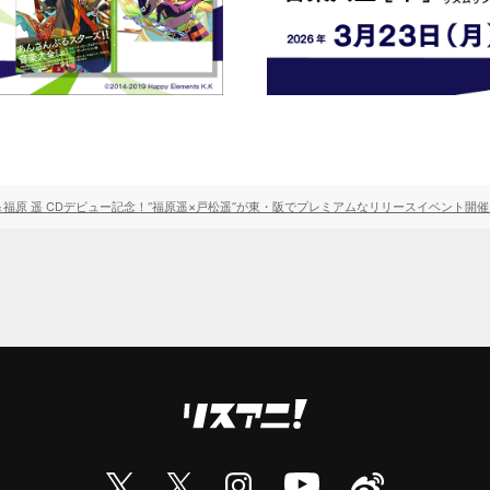
e!!」発売＆福原 遥 CDデビュー記念！“福原遥×戸松遥”が東・阪でプレミアムなリリースイベ