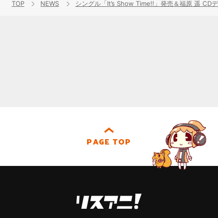
TOP
NEWS
シングル「It’s Show Time!!」発売＆
PAGE TOP