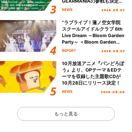
GEARMANIAの参戦も決定
し、初となる第3ステージの
2026.08.07
NEWS
全貌が明らかに！
“ラブライブ！蓮ノ空女学院
スクールアイドルクラブ 6th
Live Dream ～Bloom Garden
Party～ ＜Bloom Garden
Party Stage／埼玉公演＞”
2026.08.07
REPORT
Day.1レポート！
10月放送アニメ『パンどろぼ
う』より、OPテーマ＆EDテ
ーマを収録した主題歌CDが
10月28日にリリース決定！
2026.08.06
NEWS
もっと見る