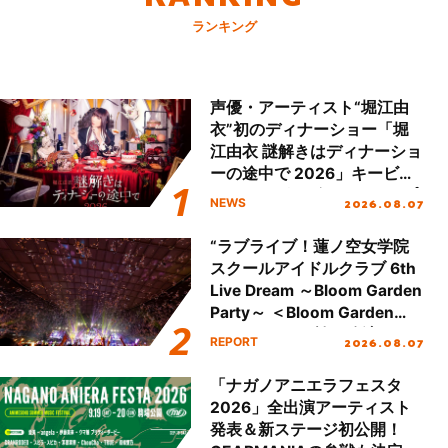
ランキング
声優・アーティスト“堀江由
衣”初のディナーショー「堀
江由衣 謎解きはディナーショ
ーの途中で 2026」キービジ
ュアル＆グッズラインナップ
2026.08.07
NEWS
が公開！
“ラブライブ！蓮ノ空女学院
スクールアイドルクラブ 6th
Live Dream ～Bloom Garden
Party～ ＜Bloom Garden
Party Stage／埼玉公演＞”
2026.08.07
REPORT
Day.2レポート！
「ナガノアニエラフェスタ
2026」全出演アーティスト
発表＆新ステージ初公開！